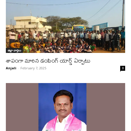
జిల్లా వార్త‌లు
శాపంగా మారిన డంపింగ్ యార్డ్ ఏర్పాటు
Anjali
-
February 7, 2025
0