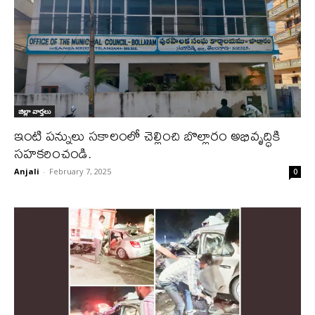
జిల్లా వార్త‌లు
ఇంటి పన్నులు సకాలంలో చెల్లించి బొల్లారం అభివృద్ధికి
సహకరించండి.
Anjali
-
February 7, 2025
0