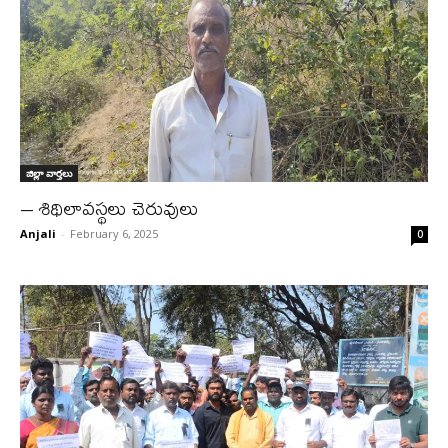
జిల్లా వార్త‌లు
– శిథిలావస్థలు చెరువులు
Anjali
-
February 6, 2025
0