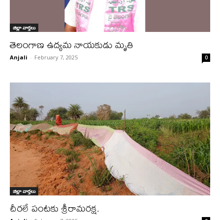
జిల్లా వార్త‌లు
తెలంగాణ ఉద్యమ నాయకుడు మృతి
Anjali
-
February 7, 2025
0
జిల్లా వార్త‌లు
చీరలే పంటకు శ్రీరామరక్ష.