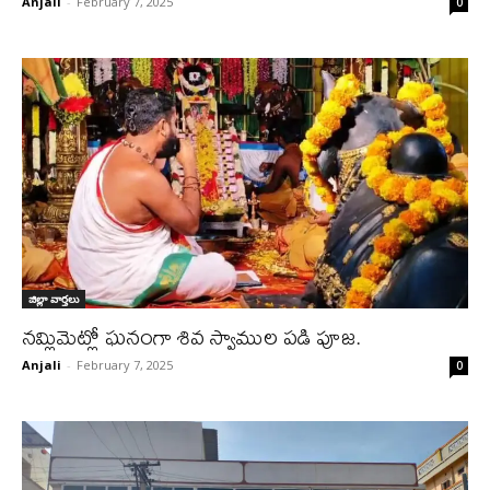
Anjali
-
February 7, 2025
0
జిల్లా వార్త‌లు
నమ్లిమెట్లో ఘనంగా శివ స్వాముల పడి పూజ.
Anjali
-
February 7, 2025
0