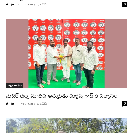
Anjali
-
February 6, 2025
0
జిల్లా వార్త‌లు
మెదక్ జిల్లా నూతన అధ్యక్షుడు మల్లేష్ గౌడ్ కి సన్మానం
Anjali
-
February 6, 2025
0