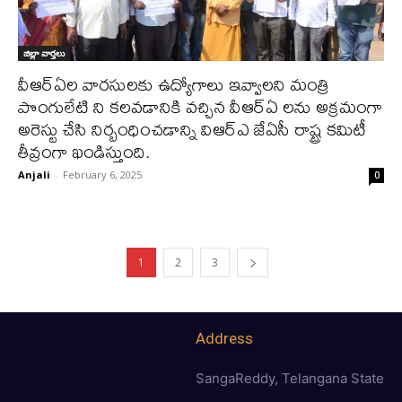
జిల్లా వార్త‌లు
వీఆర్ఏల వారసులకు ఉద్యోగాలు ఇవ్వాలని మంత్రి
పొంగులేటి ని కలవడానికి వచ్చిన వీఆర్ఏ లను అక్రమంగా
అరెస్టు చేసి నిర్బంధించడాన్ని విఆర్ఎ జేఏసీ రాష్ట్ర కమిటీ
తీవ్రంగా ఖండిస్తుంది.
Anjali
-
February 6, 2025
0
1
2
3
Address
SangaReddy, Telangana State