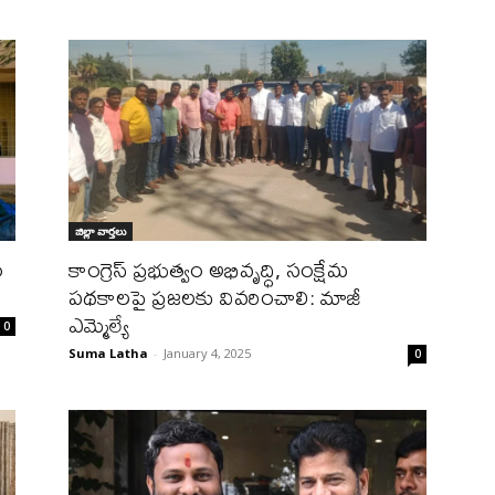
జిల్లా వార్త‌లు
ం
కాంగ్రెస్ ప్రభుత్వం అభివృద్ధి, సంక్షేమ
పథకాలపై ప్రజలకు వివరించాలి: మాజీ
ఎమ్మెల్యే
0
Suma Latha
-
January 4, 2025
0