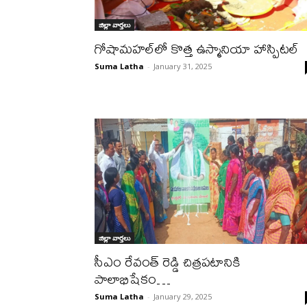
జిల్లా వార్త‌లు
గోషామహల్‌లో కొత్త ఉస్మానియా హాస్పిటల్
Suma Latha
-
January 31, 2025
జిల్లా వార్త‌లు
సీఎం రేవంత్ రెడ్డి చిత్రపటానికి
పాలాభిషేకం…
Suma Latha
-
January 29, 2025