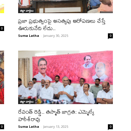
జిల్లా వార్త‌లు
ప్రజా ప్రభుత్వంపై అసత్యపు ఆరోపణలు చేస్తే
ఊరుకునేది లేదు..
0
Suma Latha
-
January 30, 2025
0
జిల్లా వార్త‌లు
రేవంత్ రెడ్డి.. త‌స్మాత్ జాగ్ర‌త‌: ఎమ్మెల్యే
హ‌రీశ్‌రావు
Suma Latha
-
January 13, 2025
0
0