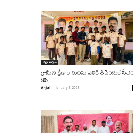
జిల్లా వార్త‌లు
గ్రామీణ క్రీడాకారులను వెలికి తీసేందుకే సీఎ
కప్
Anjali
-
January 5, 2025