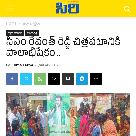
Home
జిల్లా వార్త‌లు
జిల్లా వార్త‌లు
సంగారెడ్డి
సీఎం రేవంత్ రెడ్డి చిత్రపటానికి
పాలాభిషేకం…
By
Suma Latha
-
January 29, 2025