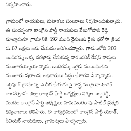
నిర్వహించారు.
గ్రామంలో నాయకులు, మహిళలు సంబరాలు నిర్వహించుకున్నారు.
ఈ సందర్భంగా కాంగ్రెస్ పార్టీ నాయకులు వేణుగోపాల్ రెడ్డి
మాట్లాడుతూ గ్రామానికి 592 మంది రైతులకు రైతు భరోసా క్రింద
రు.67 లక్షలు జమ చేయడం జరిగిందన్నారు. గ్రామంలోని 303
ఇందిరమ్మ ఇళ్లు, దరఖాస్తు చేసుకున్న వారందరికీ రేషన్ కార్డులు
మంజూరయ్యాయాన్నారు. ఇందిరమ్మ ఇళ్లకు సంబంధించిన
మంజూరు పత్రాలను అధికారులు సిద్ధం చేశారని పేర్కొన్నారు.
బర్దిపూర్ గ్రామాన్ని ఎంపిక చేయడంపై రాష్ట్ర మంత్రి దామోదర్
రాజనర్సింహ,జిల్లా కాంగ్రెస్ పార్టీ అధ్యక్షులు నిర్మల జగ్గారెడ్డి,
మండల కాంగ్రెస్ పార్టీ అధ్యక్షులు హనుమంతరావు పాటిల్ ప్రత్యేక
ధన్యవాదాలు తెలిపారు. ఈ కార్యక్రమంలో కాంగ్రెస్ పార్టీ యూత్,
సీనియర్ నాయకులు, గ్రామస్తులు పాల్గొన్నారు.