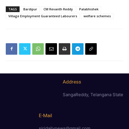
TAGS
Bardipur
CM Revanth Reddy
Palabhishek
Village Employment Guaranteed Labourers
welfare schemes
Address
SangaReddy, Telangana State
E-Mail
siridailynews@gmail.com