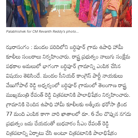
Palabhishek for CM Revanth Reddy's photo...
ఝరాసంగం : మండల పరిదిలోని బర్దిపూర్ గ్రామ ఉపాధి హామీ
కూలీలు సంబరాలు నిర్వహించారు. రాష్ట్ర ప్రభుత్వం నాలుగు సంక్షేమ
పథకాల అమలులో భాగంగా బర్దిపూర్ గ్రామాన్ని ఎంపిక చేసిన
విషయం తెలిసిందే. మండల సీనియర్ కాంగ్రెస్ పార్టీ నాయకులు
వేణుగోపాల్ రెడ్డి ఆధ్వర్యంలో బర్దిపూర్ గ్రామంలో తెలంగాణ రాష్ట్ర
ముఖ్యమంత్రి రేవంత్ రెడ్డి చిత్రపటానికి పాలాభిషేకం నిర్వహించారు.
గ్రామానికి చెందిన ఉపాధి హామీ కూలీలకు ఆత్మీయ భరోసా క్రింద
77 మంది ఎంపిక కాగా వారి ఖాతాలలో రూ. 6 వేల చొప్పున నగదు
ప్రభుత్వం జమ చేయడంతో బుధవారం సీఎం రేవంత్ రెడ్డి
చిత్రపటాన్ని ఏర్పాటు చేసి అంటూ చిత్రపటానికి పాలాభిషేకం