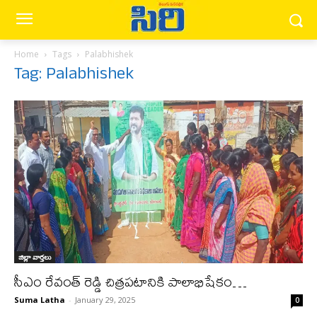
Home
Tags
Palabhishek
Tag: Palabhishek
జిల్లా వార్త‌లు
సీఎం రేవంత్ రెడ్డి చిత్రపటానికి పాలాభిషేకం…
Suma Latha
-
January 29, 2025
0