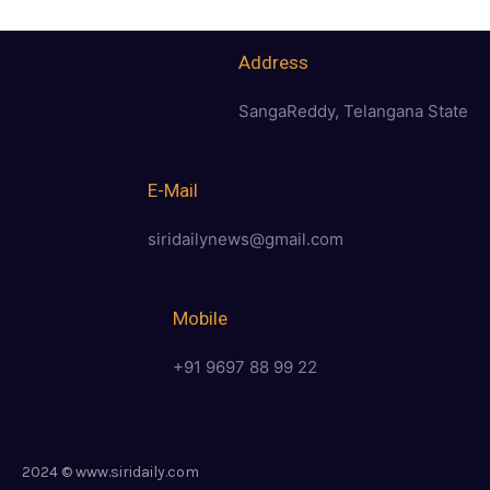
Address
SangaReddy, Telangana State
E-Mail
siridailynews@gmail.com
Mobile
+91 9697 88 99 22
2024 © www.siridaily.com