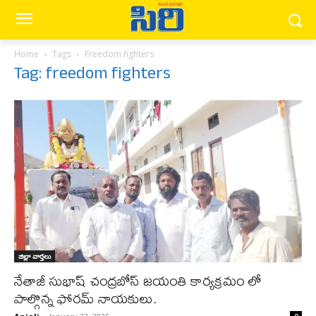
Home
Tags
Freedom fighters
Tag: freedom fighters
జిల్లా వార్త‌లు
నేతాజీ సుభాష్ చంద్రబోస్ జయంతి కార్యక్రమం లో
పాల్గొన్న ఫోరమ్ నాయకులు.