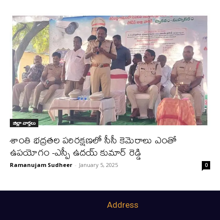
జిల్లా వార్త‌లు
శాంతి భద్రతల పరిరక్షణలో సీసీ కెమెరాలు ఎంతో
ఉపయోగం -ఎస్పీ ఉదయ్ కుమార్ రెడ్డి
Ramanujam Sudheer
-
January 5, 2025
0
Address