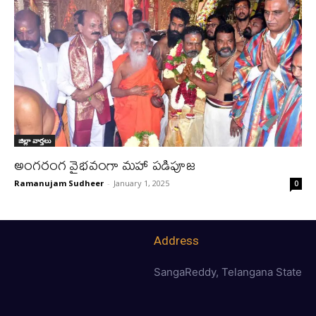
జిల్లా వార్త‌లు
అంగరంగ వైభవంగా మ‌హా ప‌డిపూజ
Ramanujam Sudheer
-
January 1, 2025
0
Address
SangaReddy, Telangana State