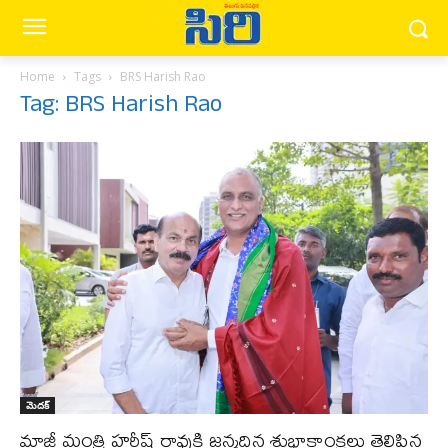
Home
Tags
BRS Harish Rao
Tag: BRS Harish Rao
మెద‌క్
మాజీ మంత్రి హరీష్ రావుకి జన్మదిన శుభాకాంక్షలు తెలిపిన