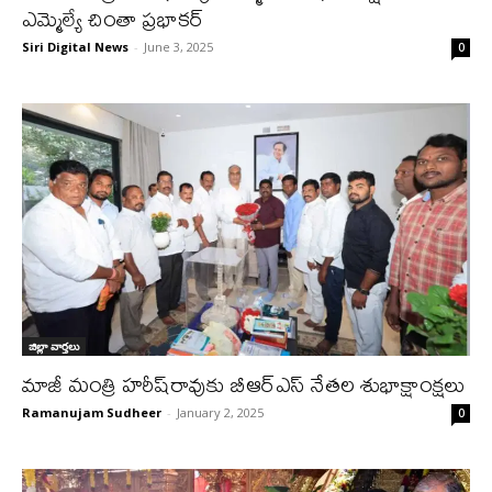
ఎమ్మెల్యే చింతా ప్రభాకర్
Siri Digital News
-
June 3, 2025
0
జిల్లా వార్త‌లు
మాజీ మంత్రి హ‌రీష్‌రావుకు బీఆర్ఎస్ నేత‌ల శుభాక్షాంక్ష‌లు
Ramanujam Sudheer
-
January 2, 2025
0