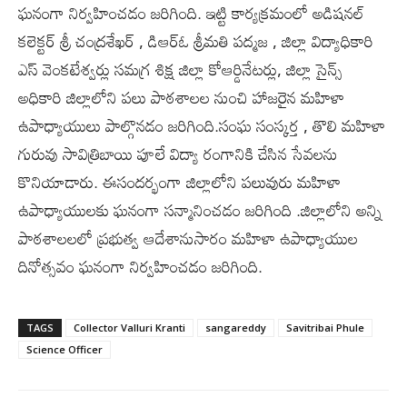
ఘనంగా నిర్వహించడం జరిగింది. ఇట్టి కార్యక్రమంలో అడిషనల్
కలెక్టర్ శ్రీ చంద్రశేఖర్ , డిఆర్ఓ శ్రీమతి పద్మజ , జిల్లా విద్యాధికారి
ఎస్ వెంకటేశ్వర్లు సమగ్ర శిక్ష జిల్లా కోఆర్డినేటర్లు, జిల్లా సైన్స్
అధికారి జిల్లాలోని పలు పాఠశాలల నుంచి హాజరైన మహిళా
ఉపాధ్యాయులు పాల్గొనడం జరిగింది.సంఘ సంస్క‌ర్త‌ , తొలి మహిళా
గురువు సావిత్రిబాయి పూలే విద్యా రంగానికి చేసిన సేవలను
కొనియాడారు. ఈసంద‌ర్భంగా జిల్లాలోని పలువురు మహిళా
ఉపాధ్యాయులకు ఘనంగా సన్మానించడం జరిగింది .జిల్లాలోని అన్ని
పాఠశాలలలో ప్రభుత్వ ఆదేశానుసారం మహిళా ఉపాధ్యాయుల
దినోత్సవం ఘనంగా నిర్వహించడం జరిగింది.
TAGS
Collector Valluri Kranti
sangareddy
Savitribai Phule
Science Officer