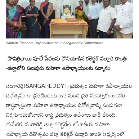
Women Teachers Day celebrated in Sangareddy Collectorate
-సావిత్రిబాయి పూలే సేవ‌ల‌ను కొనియాడిన క‌లెక్ట‌ర్ వ‌ల్లూరి కాంత్రి
-జిల్లాలోని ప‌లువురు మహిళా ఉపాధ్యాయులకు స‌న్మానం
సంగారెడ్డి[SANGAREDDY] : ప్రభుత్వం మహిళా ఉపాధ్యాయుల
దినోత్సవం గా ప్రకటించింది. ఇక నుంచి ప్రతి సంవత్సరం జ‌న‌వ‌రి
రాష్ట్రవ్యాప్తంగా మహిళా ఉపాధ్యాయుల దినోత్సవాన్ని పండుగలా
నిర్వహించుకోవాలని రాష్ట్ర ప్రభుత్వం ఆదేశాలు జారీ చేసింది.
ఈమేర‌కు సంగారెడ్డి జిల్లా కలెక్టరేట్ లోజాతీయ మహిళా
ఉపాధ్యాయ దినోత్సవం జిల్లా కలెక్టర్ వ‌ల్లూరి క్రాంతి ఆధ్వర్యంలో