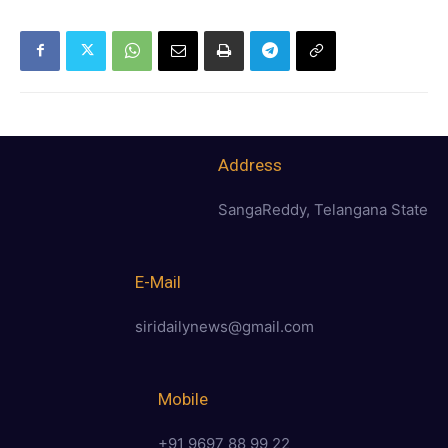
Address
SangaReddy, Telangana State
E-Mail
siridailynews@gmail.com
Mobile
+91 9697 88 99 22