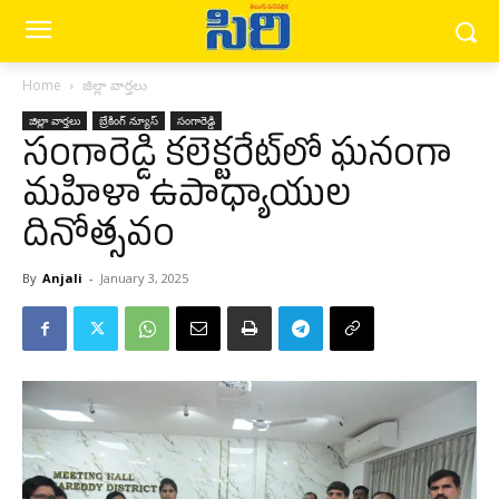
Home
జిల్లా వార్త‌లు
జిల్లా వార్త‌లు
బ్రేకింగ్ న్యూస్‌
సంగారెడ్డి
సంగారెడ్డి క‌లెక్ట‌రేట్‌లో ఘనంగా
మహిళా ఉపాధ్యాయుల
దినోత్సవం
By
Anjali
-
January 3, 2025