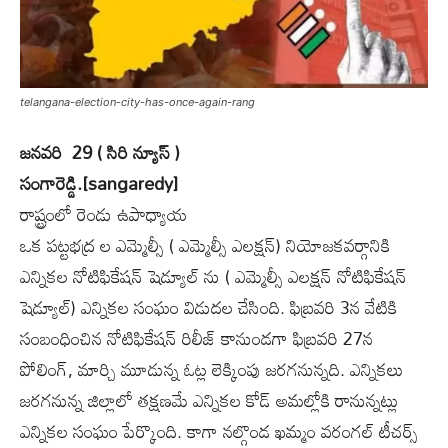
telangana-election-city-has-once-again-rang
జనవరి ‌ 29 ‌( సిరి న్యూస్ )
సంగారెడ్డి.[sangaredy]
రాష్ట్రంలో రెండు ఉపాధ్యాయ
ఒక పట్టభద్ర ల ఎమ్మెల్సీ ( ఎమ్మెల్సీ ఎలక్షన్) నియోజకవర్గానికి
ఎన్నికల నోటిఫికేషన్ షెడ్యూల్ ను ( ఎమ్మెల్సీ ఎలక్షన్ నోటిఫికేషన్
షెడ్యూల్) ఎన్నికల సంఘం విడుదల చేసింది. ఫిబ్రవరి 3న వేటికి
సంబంధించిన నోటిఫికేషన్ రిలీజ్ కానుండగా ఫిబ్రవరి 27న
పోలింగ్, మార్చి మూడున్న ఓట్ల లెక్కింపు జరగనున్నది. ఎన్నికలు
జరగనున్న జిల్లాలో తక్షణమే ఎన్నికల కోడ్ అమల్లోకి రానున్నట్లు
ఎన్నికల సంఘం పేర్కొంది. కాగా నల్గొండ ఖమ్మం వరంగల్ టీచర్స్