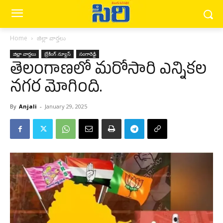
Home
జిల్లా వార్త‌లు
జిల్లా వార్త‌లు
బ్రేకింగ్ న్యూస్‌
సంగారెడ్డి
తెలంగాణలో మరోసారి ఎన్నికల
నగర మోగింది.
By
Anjali
-
January 29, 2025