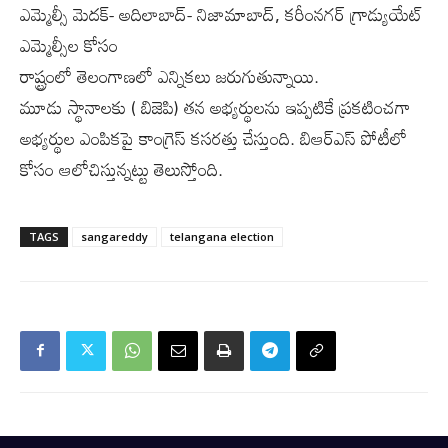
ఎమ్మెల్సీ మెదక్- అదిలాబాద్- నిజామాబాద్, కరీంనగర్ గ్రాడ్యుయేట్
ఎమ్మెల్సీల కోసం
రాష్ట్రంలో తెలంగాణలో ఎన్నికలు జరుగుతున్నాయి.
మూడు స్థానాలకు ( బిజెపి)‌ తన అభ్యర్థులను ఇప్పటికే ప్రకటించగా
అభ్యర్థుల ఎంపికపై కాంగ్రెస్ కసరత్తు చేస్తుంది. బిఆర్ఎస్ పోటీలో
కోసం ఆలోచిస్తున్నట్టు తెలుస్తోంది.
TAGS
sangareddy
telangana election