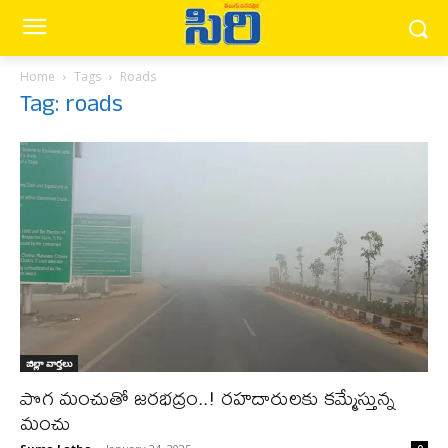
Home
Tags
Roads
Tag: roads
జిల్లా వార్త‌లు
పొగ మంచుతో జరభద్రం..! రహదారులకు కమ్మేస్తున్న
మంచు