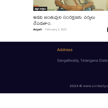
జిల్లా వార్త‌లు
అడవి జంతువుల సంరక్షణకు చర్యలు
చేపడతాం.
Anjali
-
February 3, 2025
Address
SangaReddy, Telangana State
2024 © www.siridaily