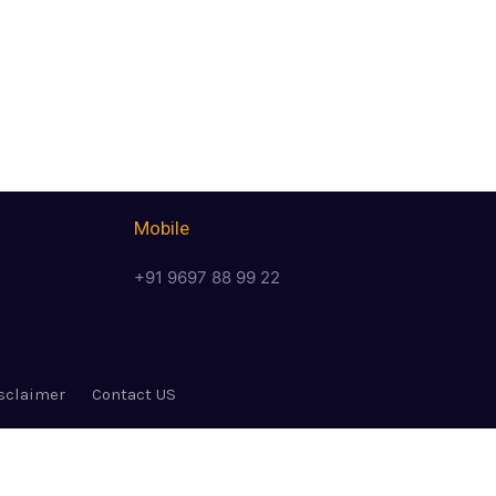
Mobile
+91 9697 88 99 22
sclaimer
Contact US