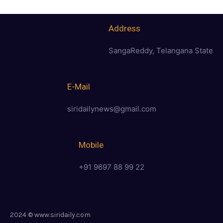
Address
SangaReddy, Telangana State
E-Mail
siridailynews@gmail.com
Mobile
+91 9697 88 99 22
2024 © www.siridaily.com