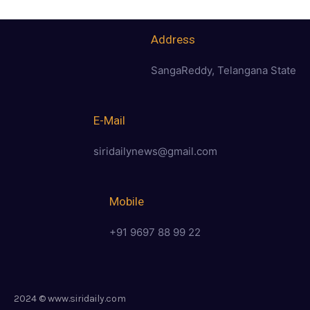
Address
SangaReddy, Telangana State
E-Mail
siridailynews@gmail.com
Mobile
+91 9697 88 99 22
2024 © www.siridaily.com