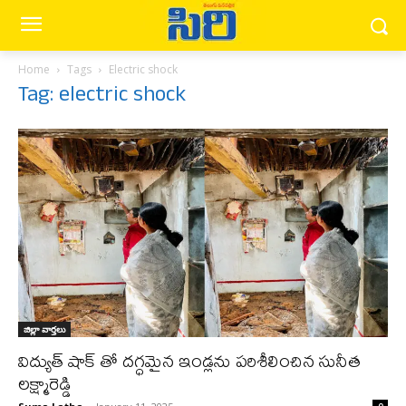
Home
Tags
Electric shock
Tag: electric shock
జిల్లా వార్త‌లు
విద్యుత్ షాక్ తో దగ్ధమైన ఇండ్లను పరిశీలించిన సునీత
లక్ష్మారెడ్డి