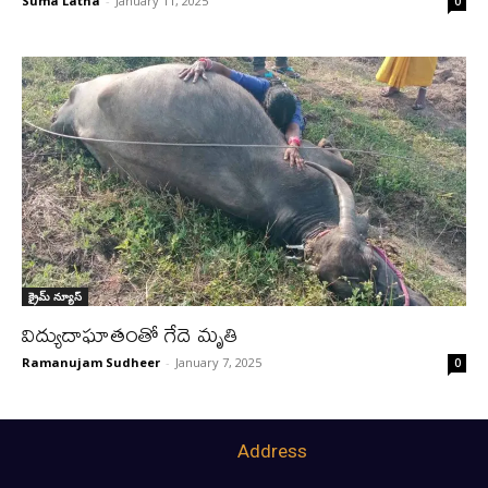
Suma Latha
-
January 11, 2025
0
క్రైమ్ న్యూస్‌
విద్యుదాఘాతంతో గేదె మృతి
Ramanujam Sudheer
-
January 7, 2025
0
Address