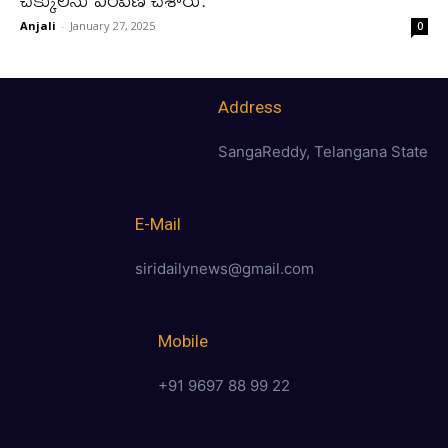
Anjali
-
January 27, 2025
0
Address
SangaReddy, Telangana State
E-Mail
siridailynews@gmail.com
Mobile
+91 9697 88 99 22