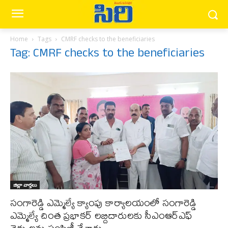
Home
Tags
CMRF checks to the beneficiaries
Tag: CMRF checks to the beneficiaries
జిల్లా వార్త‌లు
సంగారెడ్డి ఎమ్మెల్యే క్యాంపు కార్యాలయంలో సంగారెడ్డి
ఎమ్మెల్యే చింత ప్రభాకర్ లబ్దిదారులకు సీఎంఆర్ఎఫ్
చెక్కులను పంపిణీ చేశారు.