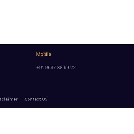
Mobile
+91 9697 88 99 22
sclaimer
Contact US