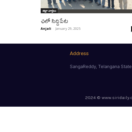
జిల్లా వార్త‌లు
ఛలో సిద్దిపేట
Anjali
-
January 29, 2025
Address
SangaReddy, Telangana State
2024 © www.siridaily