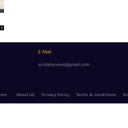
0
E-Mail
siridailynews@gmail.com
.com
About US
Privacy Policy
Terms & Conditions
Di