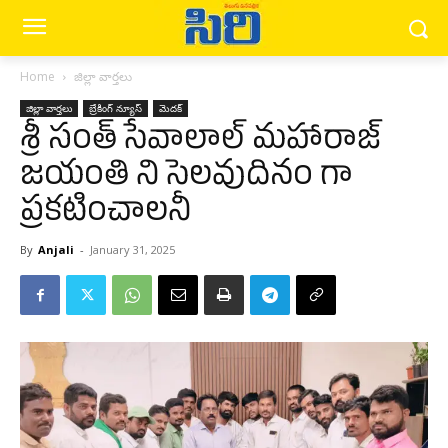
Home
జిల్లా వార్త‌లు
జిల్లా వార్త‌లు
బ్రేకింగ్ న్యూస్‌
మెద‌క్
శ్రీ సంత్ సేవాలాల్ మహారాజ్
జయంతి ని సెలవుదినం గా
ప్రకటించాలనీ
By
Anjali
-
January 31, 2025