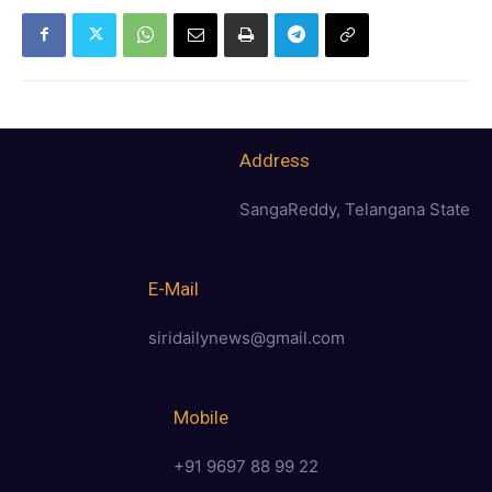
Address
SangaReddy, Telangana State
E-Mail
siridailynews@gmail.com
Mobile
+91 9697 88 99 22