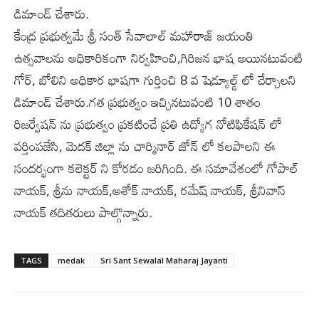
డిమాండ్ చేశారు.
కేంద్ర ప్రభుత్వమే శ్రీ సంత్ సేవాలాల్ మహారాజ్ జయంతి
ఉత్సవాలను అధికారికంగా నిర్వహించి,గిరిజన భాష అయినటువంటి
గోర్, బోలిని అధికార భాషగా గుర్తించి 8 వ షెడ్యూల్డ్ లో చేర్చాలని
డిమాండ్ చేశారు.గత ప్రభుత్వం ఇచ్చినటువంటి 10 శాతం
రిజర్వేషన్ ను ప్రభుత్వం ప్రకటించే ప్రతి ఉద్యోగ నోటిఫికేషన్ లో
వర్తింపజేసి, మెదక్ జిల్లా ను చార్మినార్ జోన్ లో కలపాలని ఈ
సందర్భంగా కలెక్టర్ ని కోరడం జరిగింది. ఈ సమావేశంలో గోపాల్
నాయక్, శ్రీను నాయక్,అశోక్ నాయక్, రమేష్ నాయక్, శ్రీనివాస్
నాయక్ తదితరులు పాల్గొన్నారు.
TAGS
medak
Sri Sant Sewalal Maharaj Jayanti