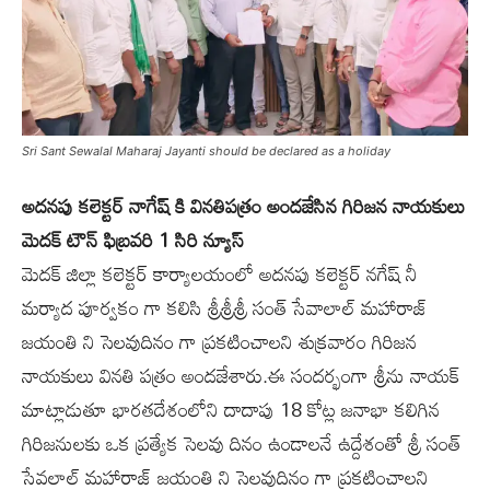
Sri Sant Sewalal Maharaj Jayanti should be declared as a holiday
అదనపు కలెక్టర్ నాగేష్ కి వినతిపత్రం అందజేసిన గిరిజన నాయకులు
మెదక్ టౌన్ ఫిబ్రవరి 1 సిరి న్యూస్
మెదక్ జిల్లా కలెక్టర్ కార్యాలయంలో అదనపు కలెక్టర్ నగేష్ నీ
మర్యాద పూర్వకం గా కలిసి శ్రీశ్రీశ్రీ సంత్ సేవాలాల్ మహారాజ్
జయంతి ని సెలవుదినం గా ప్రకటించాలని శుక్రవారం గిరిజన
నాయకులు వినతి పత్రం అందజేశారు.ఈ సందర్భంగా శ్రీను నాయక్
మాట్లాడుతూ భారతదేశంలోని దాదాపు 18 కోట్ల జనాభా కలిగిన
గిరిజనులకు ఒక ప్రత్యేక సెలవు దినం ఉండాలనే ఉద్దేశంతో శ్రీ సంత్
సేవలాల్ మహారాజ్ జయంతి ని సెలవుదినం గా ప్రకటించాలని