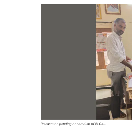
Release the pending honorarium of BLOs…..