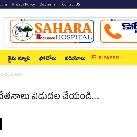
tions
Privacy Policy
Disclaimer
Contact US
క్రైమ్ న్యూస్‌
ఫోటోలు
వీడియోలు
E-PAPER
 విడుదల చేయండి…..
వ వేతనాలు విడుదల చేయండి…..