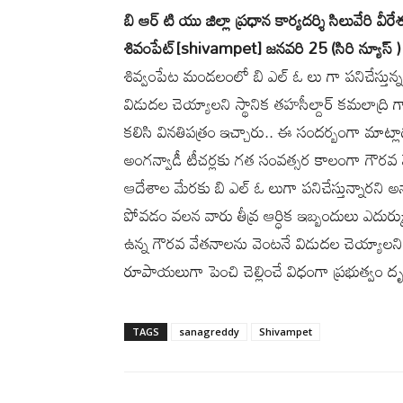
బి ఆర్ టి యు జిల్లా ప్రధాన కార్యదర్శి సిలువేరి వీర
శివంపేట్[shivampet] జనవరి 25 (సిరి న్యూస్ )
శివ్వంపేట మండలంలో బి ఎల్ ఓ లు గా పనిచేస్తున్
విడుదల చెయ్యాలని స్థానిక తహసీల్దార్ కమలాద్రి గారి
కలిసి వినతిపత్రం ఇచ్చారు.. ఈ సందర్బంగా మాట్లా
అంగన్వాడీ టీచర్లకు గత సంవత్సర కాలంగా గౌరవ 
ఆదేశాల మేరకు బి ఎల్ ఓ లుగా పనిచేస్తున్నారని
పోవడం వలన వారు తీవ్ర ఆర్ధిక ఇబ్బందులు ఎదుర్క
ఉన్న గౌరవ వేతనాలను వెంటనే విడుదల చెయ్యాలన
రూపాయలుగా పెంచి చెల్లించే విధంగా ప్రభుత్వం దృష
TAGS
sanagreddy
Shivampet