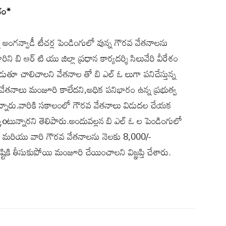
ేశం*
న అంగన్వాడీ టీచర్ల పెండింగులో వున్న గౌరవ వేతనాలను
ని బి ఆర్ టి యు జిల్లా ప్రధాన కార్యదర్శి సిలువేరి వీరేశం
డుతూ చాలిచాలని వేతనాల తో బి ఎల్ ఓ లుగా పనిచేస్తున్న
వేతనాలు మంజూరి కాలేదని,అధిక పనిభారం ఉన్న ప్రభుత్వ
 అన్నారు.వారికి సకాలంలో గౌరవ వేతనాలు విడుదల చేయక
ుoటున్నారని తెలిపారు.అందువల్లన బి ఎల్ ఓ ల పెండింగులో
ి మరియు వారి గౌరవ వేతనాలను నెలకు 8,000/-
్టికి తీసుకుపోయి మంజూరి చేయించాలని విజ్ఞప్తి చేశారు.