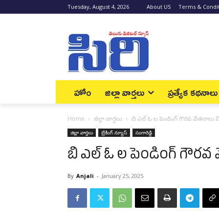
Tuesday, August 4, 2026
About US
Terms & Condi
హోం
జిల్లా వార్త‌లు
ప్రత్యేక కథనాలు
Home
జిల్లా వార్త‌లు
బి ఎల్ ఓ ల పెండింగ్ గౌరవ వేతనాలు
జిల్లా వార్త‌లు
బ్రేకింగ్ న్యూస్‌
సంగారెడ్డి
బి ఎల్ ఓ ల పెండింగ్ గౌర
By
Anjali
-
January 25, 2025