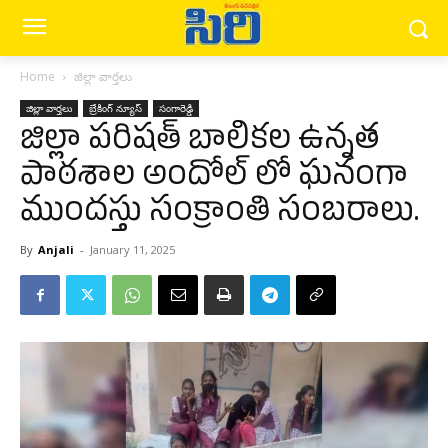
Home
జిల్లా వార్త‌లు
జిల్లా వార్త‌లు
బ్రేకింగ్ న్యూస్‌
సంగారెడ్డి
జిల్లా పరిషత్ బాలికల ఉన్నత
పాఠశాల అందోల్ లో ఘనంగా
ముందస్తు సంక్రాంతి సంబరాలు.
By
Anjali
-
January 11, 2025