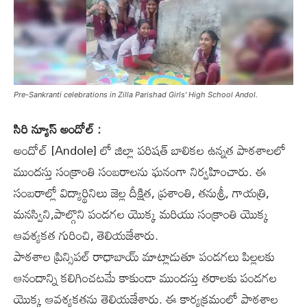
Pre-Sankranti celebrations in Zilla Parishad Girls' High School Andol.
సిరి న్యూస్ అందోల్ :
అందోల్
[Andole]
లో జిల్లా పరిషత్ బాలికల ఉన్నత పాఠశాలలో
ముందస్తు సంక్రాంతి సంబరాలను ఘనంగా నిర్వహించారు. ఈ
సంబరాల్లో విద్యార్థినిలు జెల్ల దీక్షిత, ప్రశాంతి, తనుశ్రీ, గాయత్రి,
మనస్విని,పాల్గొని పండగల యొక్క మరియు సంక్రాంతి యొక్క
ఆవశ్యకత గురించి, తెలియజేశారు.
పాఠశాల ప్రిన్సిపల్ రాధాబాయ్ మాట్లాడుతూ పండగలు పిల్లలకు
ఆనందాన్ని కలిగించటమే కాకుండా ముందస్తు తరాలకు పండగల
యొక్క ఆవశ్యకతను తెలియజేశారు. ఈ కార్యక్రమంలో పాఠశాల