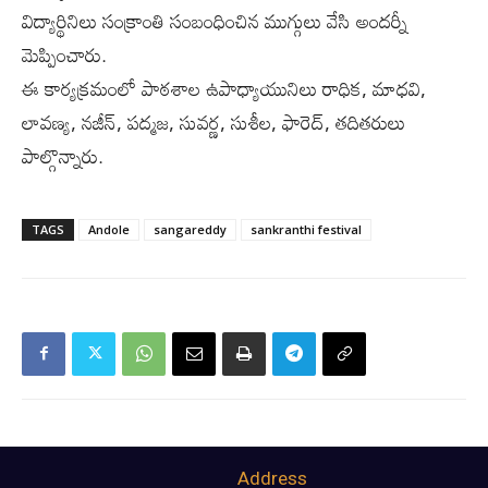
విద్యార్థినిలు సంక్రాంతి సంబంధించిన ముగ్గులు వేసి అందర్నీ
మెప్పించారు.
ఈ కార్యక్రమంలో పాఠశాల ఉపాధ్యాయునిలు రాధిక, మాధవి,
లావణ్య, నజీన్, పద్మజ, సువర్ణ, సుశీల, ఫారెద్, తదితరులు
పాల్గొన్నారు.
TAGS
Andole
sangareddy
sankranthi festival
Address