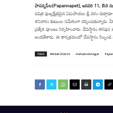
పాపన్నపేట[
Papannapet]
, జనవరి 11, (సిరి న్
పవిత్ర పుణ్యక్షేత్రమైన ఏడుపాయల శ్రీ వరం దుర్గామా
శనివారం కుటుంబ సమేతంగా దర్శించుకున్నారు. 
ప్రత్యేక పూజలు నిర్వహించారు. దేవస్థానం తరపున ఉద్య
అందజేశారు. ఈ కార్యక్రమంలో దేవస్థానం సిబ్బంది 
TAGS
Medak District
mehaboobnagar
Papa