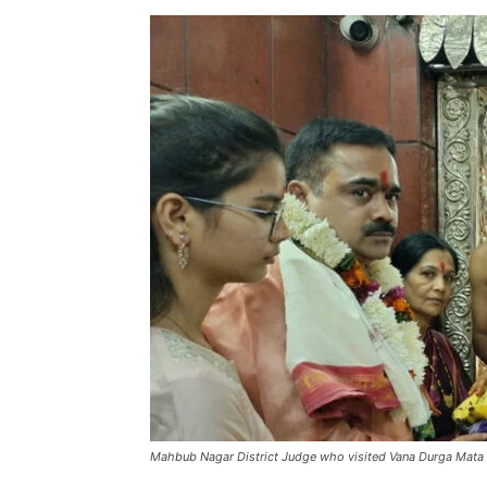
Mahbub Nagar District Judge who visited Vana Durga Mata