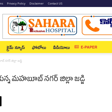
ons
Privacy Policy
Disclaimer
Contact US
క్రైమ్ న్యూస్‌
ఫోటోలు
వీడియోలు
E-PAPER
 నగర్ జిల్లా జడ్జి
న్న మహబూబ్ నగర్ జిల్లా జడ్జి