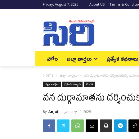
Friday, August 7, 2026
About US
Terms & Conditi
హోం
జిల్లా వార్త‌లు
ప్రత్యేక కథనాలు
Home
జిల్లా వార్త‌లు
వన దుర్గామాతను దర్శించుకున్న మహబూబ్
జిల్లా వార్త‌లు
బ్రేకింగ్ న్యూస్‌
మెద‌క్
వన దుర్గామాతను దర్శించుకు
By
Anjali
-
January 11, 2025