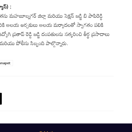
యూస్) :
తను మహబూబ్నగర్ జిల్లా మరియు సెక్షన్ జడ్జి బి పాపిరెడ్డి
వీరికి ఆలయ అర్చకులు ఆలయ మర్యాదలతో స్వాగతం పలికి
ోగి ప్రతాప్ రెడ్డి జడ్జి దంపతులను సత్కరించి తీర్థ ప్రసాదాలు
మరియు పోలీసు సిబ్బంది పాల్గొన్నారు.
nnapet