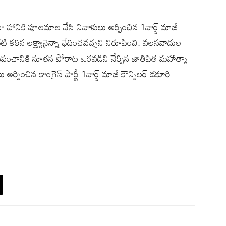
రహ హానికి పూలమాల వేసి నివాళులు అర్పించిన 1వార్డ్ మాజీ
కఠిన లక్ష్యానైన్నా ఛేదించవచ్చని నిరూపించి. వలసవాదుల
ప్రపంచానికి నూతన పోరాట ఒరవడిని నేర్పిన జాతిపిత మహాత్మా
్పించిన కాంగ్రెస్ పార్టీ 1వార్డ్ మాజీ కౌన్సిలర్ డకూరి