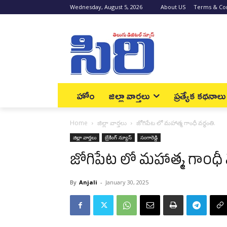
Wednesday, August 5, 2026
About US
Terms & Con
హోం
జిల్లా వార్త‌లు
ప్రత్యేక కథనాలు
Home
జిల్లా వార్త‌లు
జోగిపేట లో మహాత్మ గాంధీ వర్ధంతి.
జిల్లా వార్త‌లు
బ్రేకింగ్ న్యూస్‌
సంగారెడ్డి
జోగిపేట లో మహాత్మ గాంధీ వ
By
Anjali
-
January 30, 2025