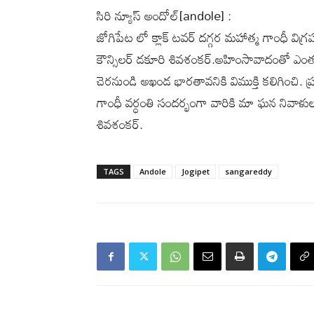
సిరి న్యూస్ అందోల్[andole] :
జోగిపేట లో క్లాక్ టవర్ దగ్గర మహాత్మ గాంధీ విగ్
కౌన్సిలర్ డకూరి శివశంకర్.అహింసావాదంతో ఎంతటి 
చెరనుండి అఖండ భారతావనికి విముక్తి కలిగించి. 
గాంధీ వర్ధంతి సందర్భంగా వారికి మా ఘన నివాళులు అర
శివశంకర్.
TAGS
Andole
Jogipet
sangareddy