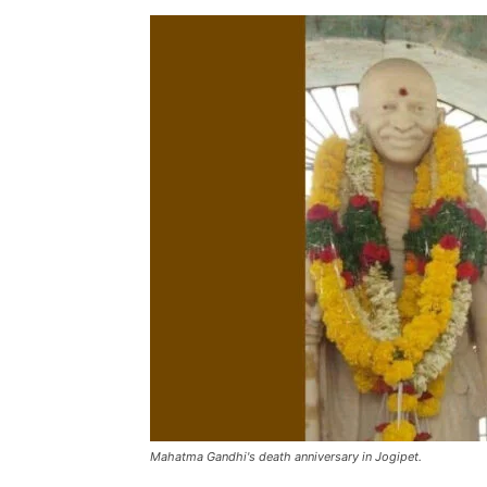
Mahatma Gandhi's death anniversary in Jogipet.