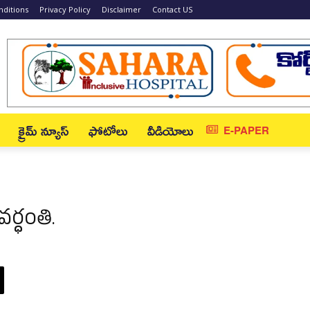
ditions
Privacy Policy
Disclaimer
Contact US
క్రైమ్ న్యూస్‌
ఫోటోలు
వీడియోలు
E-PAPER
ర్ధంతి.