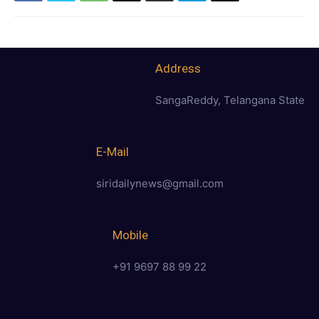
Address
SangaReddy, Telangana State
E-Mail
siridailynews@gmail.com
Mobile
+91 9697 88 99 22