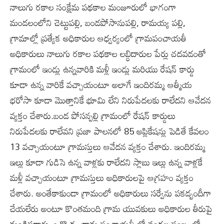
నాలుగు రకాల సంక్షేమ పథకాల మంజూరులో భాగంగా
మండలంలోని చెట్టుపల్లి, బండపోసానుపల్లి, రామయ్య పల్లి,
గ్రామాల్లో ప్రత్యేక అధికారుల ఆధ్వర్యంలో గ్రామపంచాయతీ
అధికారులు నాలుగు రకాల పథకాల లబ్ధిదారుల పేర్లు చదవడంతో
గ్రామంలో ఇండ్లు ఉన్నవారికి మళ్లీ ఇండ్లు మరియు రేషన్ కార్డు
కూడా ఉన్న వారికే వచ్చాయంటూ అలాగే ఇందిరమ్మ ఆత్మీయ
భరోసా కూడా మొత్తానికే భూమి లేని నిరుపేదలకు రాలేదని ఆవేదన
వ్యక్తం చేశారు.బండ పోసన్పల్లి గ్రామంలో రేషన్ కార్డులు
నిరుపేదలకు రాలేవని ప్రజా పాలనలో 85 అప్లికేషన్లు పెడితే కేవలం
13 వచ్చాయంటూ గ్రామస్తులు ఆవేదన వ్యక్తం చేశారు. ఇందిరమ్మ
ఇల్లు కూడా గుడిసె ఉన్న వాళ్లకు రాలేదని స్లాబు ఇల్లు ఉన్న వాళ్లకే
మళ్లీ వచ్చాయంటూ గ్రామస్తులు అధికారులపై ఆగ్రహం వ్యక్తం
చేశారు. అంతేకాకుండా గ్రామంలో అధికారులు సర్వేను పకడ్బందీగా
చేయలేరు అంటూ కొంతమంది గ్రామ యువకులు అధికారుల తీరుపై
మండిపడ్డారు. ఒక్కొక్క గ్రామ పంచాయతీ లో వందల సంఖ్య లో