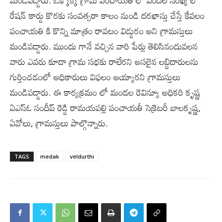
రేషన్ కార్డు కొరకు సంవత్సరా కాలం నుండి దరఖాస్తు చేస్తే కేవలం
పంచాయతి కి కొన్ని మాత్రం రావటం విడ్డురం అని గ్రామస్తులు
మండిపడ్డారు. ముందు గానే వచ్చిన వారి పేర్లు తెలిసినందువలన
వారు ఎవరు కూడా గ్రామ సభకు రాలేరని అసలైన లబ్ధిదారులను
గుర్తించడంలో అధికారులు విఫలం అయ్యారని గ్రామస్తులు
మండిపడ్డారు. ఈ కార్యక్రమం లో మండల రెవిన్యూ అధికరి కృష్ణ
ఏఎస్ఓ సందీప్ రెడ్డి రామయపల్లి పంచాయతీ సెక్రెటరీ బాలకృష్ణ,
ఏవోలు, గ్రామస్తులు పాల్గొన్నారు.
TAGS
medak
veldurthi