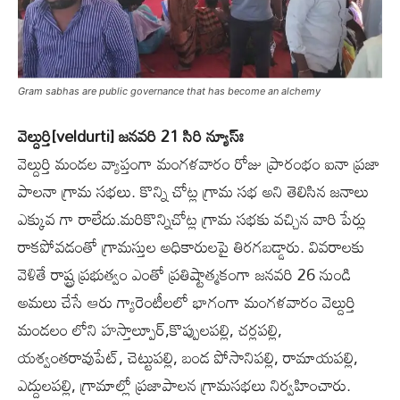
Gram sabhas are public governance that has become an alchemy
వెల్దుర్తి[veldurti] జనవరి 21 సిరి న్యూస్ః
వెల్దుర్తి మండల వ్యాప్తంగా మంగళవారం రోజు ప్రారంభం ఐనా ప్రజా
పాలనా గ్రామ సభలు. కొన్ని చోట్ల గ్రామ సభ అని తెలిసిన జనాలు
ఎక్కువ గా రాలేదు.మరికొన్నిచోట్ల గ్రామ సభకు వచ్చిన వారి పేర్లు
రాకపోవడంతో గ్రామస్తుల అధికారులపై తిరగబడ్డారు. వివరాలకు
వెళితే రాష్ట్ర ప్రభుత్వం ఎంతో ప్రతిష్టాత్మకంగా జనవరి 26 నుండి
అమలు చేసే ఆరు గ్యారెంటీలలో భాగంగా మంగ‌ళ‌వారం వెల్దుర్తి
మండలం లోని హస్తాల్పూర్,కొప్పులపల్లి, చర్లపల్లి,
యశ్వంతరావుపేట్, చెట్టుపల్లి, బండ పోసానిపల్లి, రామాయపల్లి,
ఎద్దులపల్లి, గ్రామాల్లో ప్రజాపాలన గ్రామసభలు నిర్వహించారు.