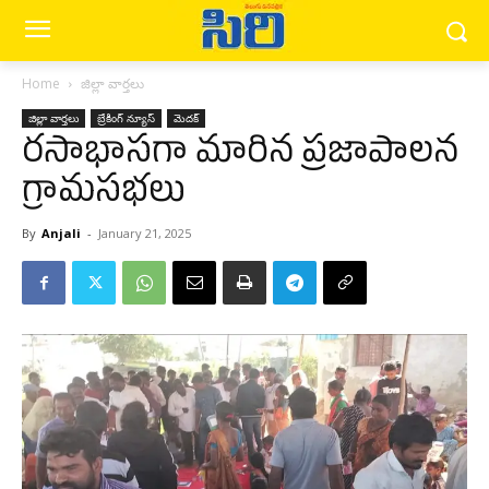
Home
జిల్లా వార్త‌లు
జిల్లా వార్త‌లు
బ్రేకింగ్ న్యూస్‌
మెద‌క్
ర‌సాభాస‌గా మారిన ప్రజాపాలన
గ్రామసభలు
By
Anjali
-
January 21, 2025