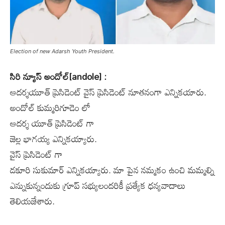
Election of new Adarsh ​​Youth President.
సిరి న్యూస్ అందోల్[andole] :
ఆదర్శయూత్ ప్రెసిడెంట్ వైస్ ప్రెసిడెంట్ నూతనంగా ఎన్నికయారు.
అందోల్ కుమ్మరిగూడెం లో
ఆదర్శ యూత్ ప్రెసిడెంట్ గా
జెల్ల భాగయ్య ఎన్నికయ్యారు.
వైస్ ప్రెసిడెంట్ గా
డకూరి సుకుమార్ ఎన్నికయ్యారు. మా పైన నమ్మకం ఉంచి మమ్మల్ని
ఎన్నుకున్నందుకు గ్రూప్ సభ్యులందరికీ ప్రత్యేక ధన్యవాదాలు
తెలియజేశారు.