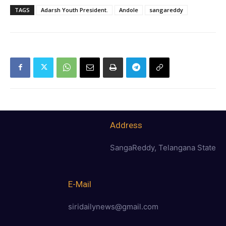
TAGS
Adarsh ​​Youth President.
Andole
sangareddy
Address
SangaReddy, Telangana State
E-Mail
siridailynews@gmail.com