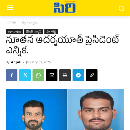
Home
జిల్లా వార్త‌లు
జిల్లా వార్త‌లు
బ్రేకింగ్ న్యూస్‌
సంగారెడ్డి
నూతన ఆదర్శయూత్ ప్రెసిడెంట్
ఎన్నిక.
By
Anjali
-
January 31, 2025