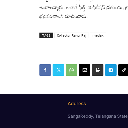
ఉండాలన్నారు. అలాగే ఫీల్డ్ వెరిఫికేషన్ ప్రతులను,
భద్రపరచాలని సూచించారు.
TAGS
Collector Rahul Raj
medak
Address
SangaReddy, Telangana State