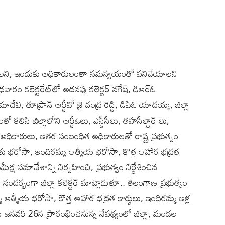
అందాల‌ని, ఇందుకు అధికారులంతా స‌మ‌న్వ‌యంతో ప‌నిచేయాల‌ని
ుధవారం క‌లెక్ట‌రేట్‌లో అదనపు కలెక్టర్ నగేష్, డిఆర్ఓ
దేవి, తూప్రాన్ ఆర్డీవో జై చంద్ర రెడ్డి, డిపిఓ యాదయ్య, జిల్లా
కలిసి జిల్లాలోని ఆర్డీఓలు, ఎస్డీసీలు, తహసీల్దార్ లు,
ధికారులు, ఇతర సంబంధిత అధికారులతో రాష్ట్ర ప్రభుత్వం
ైతు భరోసా, ఇందిరమ్మ ఆత్మీయ భరోసా, కొత్త ఆహార భద్రత
ీక్ష సమావేశాన్ని నిర్వహించి, ప్రభుత్వం నిర్దేశించిన
సందర్భంగా జిల్లా కలెక్టర్ మాట్లాడుతూ.. తెలంగాణ ప్రభుత్వం
మ్మ ఆత్మీయ భరోసా, కొత్త ఆహార భద్రత కార్డులు, ఇందిరమ్మ ఇళ్ల
జనవరి 26న ప్రారంభించనున్న నేపథ్యంలో జిల్లా, మండల