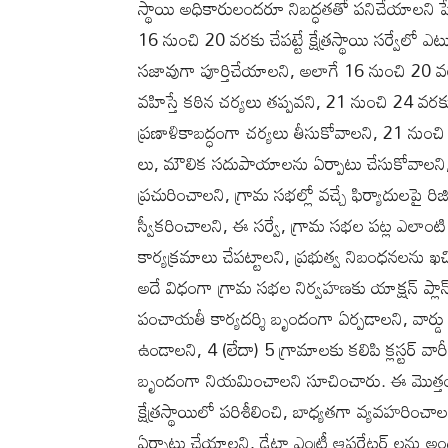
స్థాయి అధికారులందరూ నిబద్ధతతో పనిచేయాలని పే
16 నుంచి 20 వరకు చేపట్టే క్షేత్రస్థాయి సర్వేలో 
సజావుగా పూర్తిచేయాలని, అలాగే 16 నుంచి 20 
వహిస్తే కఠిన చర్యలు తప్పవని, 21 నుంచి 24 వరక
ప్రణాళికాబద్ధంగా చర్యలు తీసుకోవాలని, 21 నుంచి 2
లు, మౌలిక సదుపాయాలను ఏర్పాటు చేసుకోవాలని, 
ప్రచురించాలని, గ్రామ సభల్లో వచ్చే ఫిర్యాదులపై రిజ
స్వీకరించాలని, ఈ సర్వే, గ్రామ సభల పట్ల ఎలాంటి
కార్యక్రమాలు చేపట్టాలని, ప్రభుత్వ నిబంధనలను 
అదే విధంగా గ్రామ సభల నిర్వహణకు యాక్షన్ ప్
పంచాయతీ కార్యదర్శి బృందంగా ఏర్పడాలని, వార్డు
ఉండాలని, 4 (లేదా) 5 గ్రామాలకు కలిపి క్లస్టర్ 
బృందంగా నియమించాలని సూచించారు. ఈ మొత్తం స
క్షేత్రస్థాయిలో పరిశీలించి, బాధ్యతగా వ్యవహరిం
ఏర్పాటు చేయాలని, డేటా ఎంట్రీ ఆపరేటర్ లను అందుబ