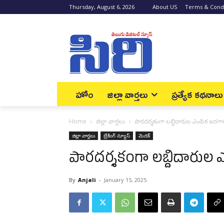
Thursday, August 6, 2026
About US
Terms & Condi
హోం
జిల్లా వార్త‌లు
ప్రత్యేక కథనాలు
Home
జిల్లా వార్త‌లు
పార‌ద‌ర్శ‌కంగా ల‌బ్దిదారుల ఎంపిక జ‌ర‌గా
జిల్లా వార్త‌లు
బ్రేకింగ్ న్యూస్‌
మెద‌క్
పార‌ద‌ర్శ‌కంగా ల‌బ్దిదారుల 
By
Anjali
-
January 15, 2025