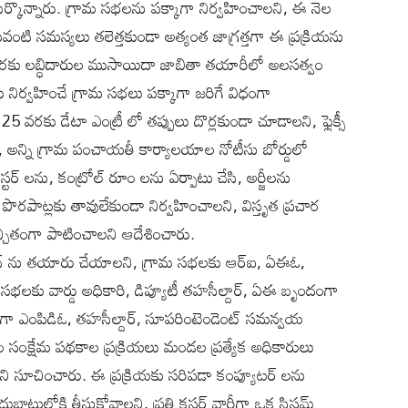
ర్కొన్నారు. గ్రామ సభలను పక్కాగా నిర్వహించాలని, ఈ నెల
ఎటువంటి సమస్యలు తలెత్తకుండా అత్యంత జాగ్రత్తగా ఈ ప్రక్రియను
వరకు లబ్ధిదారుల ముసాయిదా జాబితా తయారీలో అలసత్వం
ు నిర్వహించే గ్రామ సభలు పక్కాగా జరిగే విధంగా
5 వరకు డేటా ఎంట్రీ లో తప్పులు దొర్లకుండా చూడాలని, ఫ్లెక్సీ
అన్ని గ్రామ పంచాయతీ కార్యాలయాల నోటీసు బోర్డులో
ిస్టర్ లను, కంట్రోల్ రూం లను ఏర్పాటు చేసి, అర్జీలను
 పొరపాట్లకు తావులేకుండా నిర్వహించాలని, విస్తృత ప్రచార
ఖచ్చితంగా పాటించాలని ఆదేశించారు.
లాన్ ను తయారు చేయాలని, గ్రామ సభలకు ఆర్ఐ, ఏఈఓ,
 సభలకు వార్డు అధికారి, డిప్యూటీ తహసీల్దార్, ఏఈ బృందంగా
వారీగా ఎంపిడిఓ, తహసీల్దార్, సూపరింటెండెంట్ సమన్వయ
ంక్షేమ పథకాల ప్రక్రియలు మండల ప్రత్యేక అధికారులు
చాలని సూచించారు. ఈ ప్రక్రియకు సరిపడా కంప్యూటర్ లను
ాటులోకి తీసుకోవాలని, ప్రతి క్లస్టర్ వారీగా ఒక సిస్టమ్