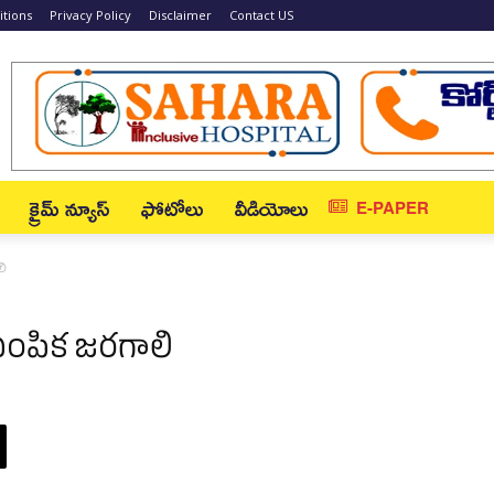
tions
Privacy Policy
Disclaimer
Contact US
క్రైమ్ న్యూస్‌
ఫోటోలు
వీడియోలు
E-PAPER
లి
ఎంపిక జ‌ర‌గాలి