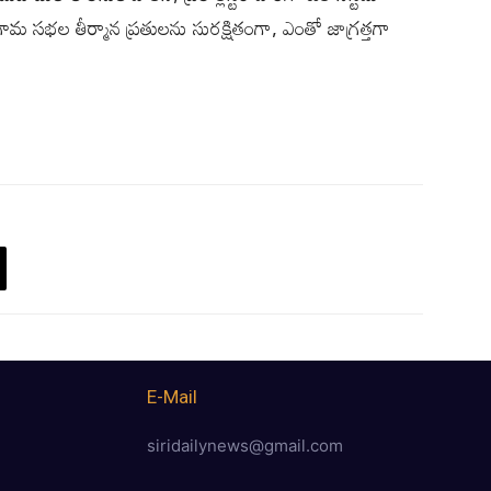
 గ్రామ సభల తీర్మాన ప్రతులను సురక్షితంగా, ఎంతో జాగ్రత్తగా
E-Mail
siridailynews@gmail.com