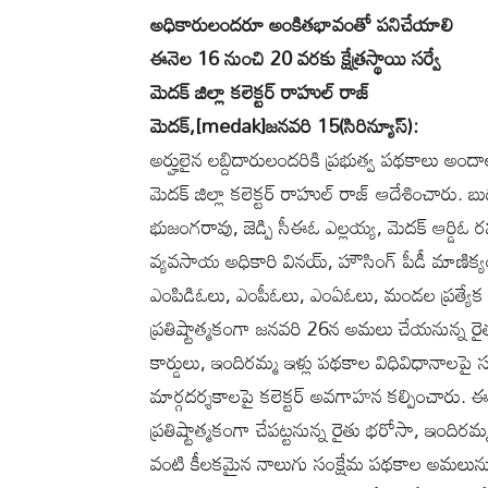
అధికారులందరూ అంకితభావంతో పనిచేయాలి
ఈనెల 16 నుంచి 20 వ‌ర‌కు క్షేత్ర‌స్థాయి స‌ర్వే
మెద‌క్ జిల్లా కలెక్టర్ రాహుల్ రాజ్
మెద‌క్‌,[medak]జ‌న‌వ‌రి 15(సిరిన్యూస్‌):
అర్హులైన ల‌బ్దిదారులంద‌రికి ప్ర‌భుత్వ ప‌థ‌కాలు 
మెద‌క్ జిల్లా క‌లెక్ట‌ర్ రాహుల్ రాజ్ ఆదేశించారు. బ
భుజంగరావు, జెడ్పి సీఈఓ ఎల్లయ్య, మెదక్ ఆర్డిఓ రమా
వ్యవసాయ అధికారి వినయ్, హౌసింగ్ పీడీ మాణిక్యంతో 
ఎంపిడిఓలు, ఎంపీఓలు, ఎంఏఓలు, మండల ప్రత్యేక అ
ప్రతిష్టాత్మకంగా జనవరి 26న అమలు చేయనున్న ర
కార్డులు, ఇందిరమ్మ ఇళ్లు ప‌థ‌కాల విధివిధానాలపై సమ
మార్గదర్శకాలపై కలెక్టర్ అవగాహన కల్పించారు. ఈ 
ప్రతిష్టాత్మకంగా చేపట్టనున్న రైతు భరోసా, ఇందిర
వంటి కీలకమైన నాలుగు సంక్షేమ పథకాల అమలును 