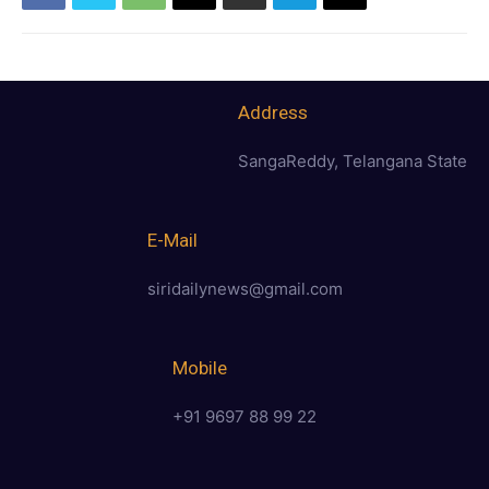
Address
SangaReddy, Telangana State
E-Mail
siridailynews@gmail.com
Mobile
+91 9697 88 99 22