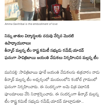
Amma Savitribai is the embodiment of love
నిమ్న జాతుల విద్యార్థులకు చదువు నేర్పిన మొదటి
ఉపాధ్యాయురాలుః
తీన్మార్ మల్లన్న టీం రాష్ట్ర క‌మిటీ స‌భ్యుడు ర‌మేష్ యాద‌వ్
ఘనంగా సావిత్రిబాయి జయంతి వేడుకలు నిర్వ‌హించిన మ‌ల్ల‌న్న టీం
మునిపల్లి :సావిత్రిబాయి ఫూలే జయంతి వేడుకలను శుక్రవారం నాడు
తీన్మార్ మల్లన్న టీం ఆధ్వర్యంలో మండలంలోని కంకోల్ గ్రామంలో
ఘనంగా నిర్వహించారు. ఈ సందర్భంగా ఆమె చిత్ర పటానికి
పూలమాలలు వేసి నివాళ్లర్పించారు. ఈ సందర్భంగా తీన్మార్ మల్లన్న
టీం రాష్ట్ర కమిటీ సభ్యుడు రమేష్ యాదవ్ మాట్లాడుతూ..