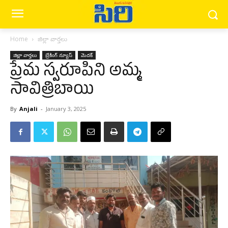
Home
జిల్లా వార్త‌లు
జిల్లా వార్త‌లు
బ్రేకింగ్ న్యూస్‌
మెద‌క్
ప్రేమ స్వరూపిని అమ్మ
సావిత్రిబాయి
By
Anjali
-
January 3, 2025