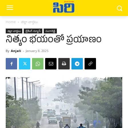
Home
జిల్లా వార్త‌లు
జిల్లా వార్త‌లు
బ్రేకింగ్ న్యూస్‌
సంగారెడ్డి
నిత్యం భయంతో ప్రయాణం
By
Anjali
-
January 8, 2025