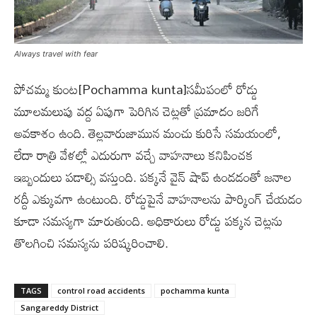
Always travel with fear
పోచమ్మ కుంట
[Pochamma kunta]
సమీపంలో రోడ్డు
మూలమలుపు వద్ద ఏపుగా పెరిగిన చెట్లతో ప్రమాదం జరిగే
అవకాశం ఉంది. తెల్లవారుజామున మంచు కురిసే సమయంలో,
లేదా రాత్రి వేళల్లో ఎదురుగా వచ్చే వాహనాలు కనిపించక
ఇబ్బందులు పడాల్సి వస్తుంది. పక్కనే వైన్ షాప్ ఉండడంతో జనాల
రద్దీ ఎక్కువగా ఉంటుంది. రోడ్డుపైనే వాహనాలను పార్కింగ్ చేయడం
కూడా సమస్యగా మారుతుంది. అధికారులు రోడ్డు పక్కన చెట్లను
తొలగించి సమస్యను పరిష్కరించాలి.
TAGS
control road accidents
pochamma kunta
Sangareddy District