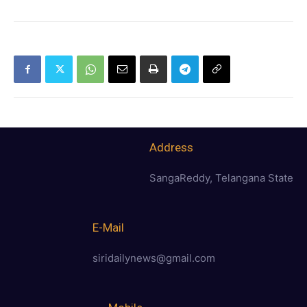
Address
SangaReddy, Telangana State
E-Mail
siridailynews@gmail.com