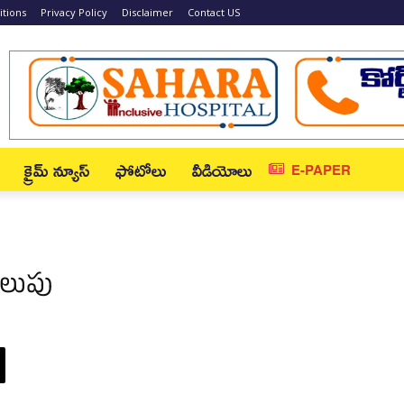
tions
Privacy Policy
Disclaimer
Contact US
క్రైమ్ న్యూస్‌
ఫోటోలు
వీడియోలు
E-PAPER
మలుపు