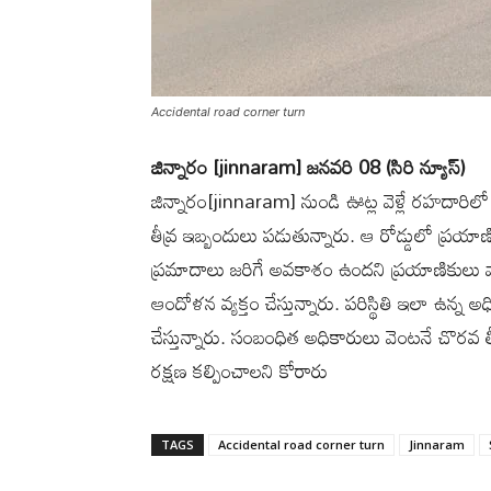
Accidental road corner turn
జిన్నారం [jinnaram] జనవరి 08 (సిరి న్యూస్)
జిన్నారం[jinnaram] నుండి ఊట్ల వెళ్లే రహదారిల
తీవ్ర ఇబ్బందులు పడుతున్నారు. ఆ రోడ్డులో ప్ర
ప్రమాదాలు జరిగే అవకాశం ఉందని ప్రయాణికులు 
ఆందోళన వ్యక్తం చేస్తున్నారు. పరిస్థితి ఇలా ఉన్
చేస్తున్నారు. సంబంధిత అధికారులు వెంటనే చొరవ తీ
రక్షణ కల్పించాలని కోరారు
TAGS
Accidental road corner turn
Jinnaram