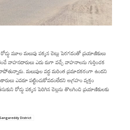
ో రోడ్డు మూల మలుపు పక్కన చెట్లు పెరగడంతో ప్రయాణికులు
యాణించే వాహనదారులు ఎదు రుగా వచ్చే వాహనాలను గుర్తించక
వాపోతున్నారు. మలుపుల వద్ద మరింత ప్రమాదకరంగా ఉందని
న అధికారులు ఎవరూ పట్టించుకోవడంలేదని ఆగ్రహం వ్యక్తం
సుకుని రోడ్డు పక్కన పెరిగిన చెట్లను తొలగించి ప్రయాణికులకు
Sangareddy District