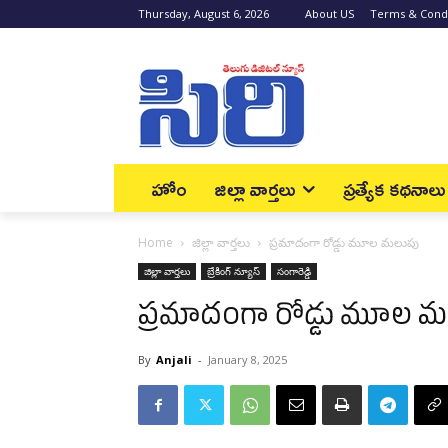
Thursday, August 6, 2026
About US
Terms & Condi
హోం
జిల్లా వార్త‌లు
ప్రత్యేక కథనాలు
Home
జిల్లా వార్త‌లు
ప్రమాదంగా రోడ్డు మూల మలుపు
జిల్లా వార్త‌లు
బ్రేకింగ్ న్యూస్‌
సంగారెడ్డి
ప్రమాదంగా రోడ్డు మూల 
By
Anjali
-
January 8, 2025