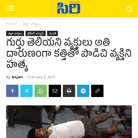
Home
జిల్లా వార్త‌లు
జిల్లా వార్త‌లు
బ్రేకింగ్ న్యూస్‌
మెద‌క్
గుర్తు తెలియని వ్యక్తులు అతి
దారుణంగా కత్తితో పొడిచి వ్యక్తిని
హత్య
By
Anjali
-
February 3, 2025