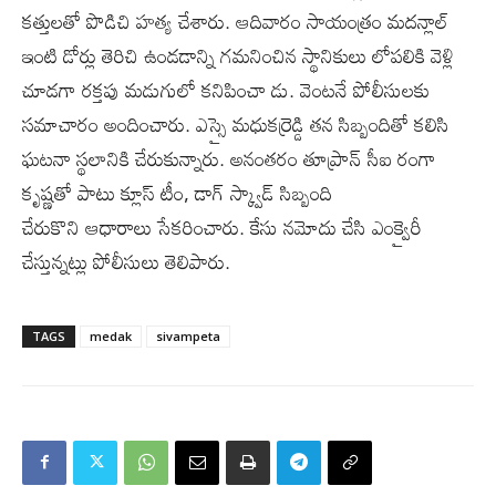
కత్తులతో పొడిచి హత్య చేశారు. ఆదివారం సాయంత్రం మదన్లాల్
ఇంటి డోర్లు తెరిచి ఉండడాన్ని గమనించిన స్థానికులు లోపలికి వెళ్లి
చూడగా రక్తపు మడుగులో కనిపించా డు. వెంటనే పోలీసులకు
సమాచారం అందించారు. ఎస్సై మధుకర్రెడ్డి తన సిబ్బందితో కలిసి
ఘటనా స్థలానికి చేరుకున్నారు. అనంతరం తూప్రాన్ సీఐ రంగా
కృష్ణతో పాటు క్లూస్ టీం, డాగ్ స్క్వాడ్ సిబ్బంది
చేరుకొని ఆధారాలు సేకరించారు. కేసు నమోదు చేసి ఎంక్వైరీ
చేస్తున్నట్లు పోలీసులు తెలిపారు.
TAGS
medak
sivampeta