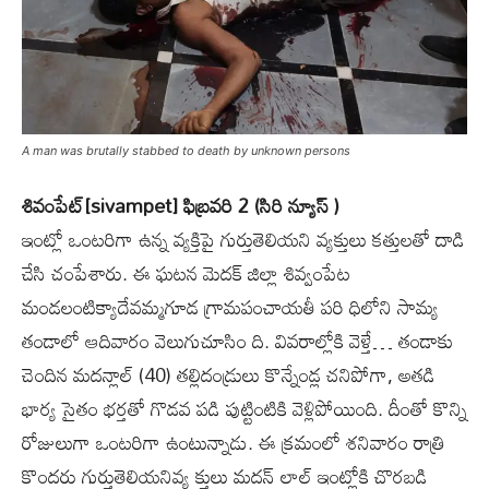
A man was brutally stabbed to death by unknown persons
శివంపేట్[sivampet] ఫిబ్రవరి 2 (సిరి న్యూస్ )
ఇంట్లో ఒంటరిగా ఉన్న వ్యక్తిపై గుర్తుతెలియని వ్యక్తులు కత్తులతో దాడి
చేసి చంపేశారు. ఈ ఘటన మెదక్ జిల్లా శివ్వంపేట
మండలంటిక్యాదేవమ్మగూడ గ్రామపంచాయతీ పరి ధిలోని సామ్య
తండాలో ఆదివారం వెలుగుచూసిం ది. వివరాల్లోకి వెళ్తే… తండాకు
చెందిన మదన్లాల్ (40) తల్లిదండ్రులు కొన్నేండ్ల చనిపోగా, అతడి
భార్య సైతం భర్తతో గొడవ పడి పుట్టింటికి వెళ్లిపోయింది. దీంతో కొన్ని
రోజులుగా ఒంటరిగా ఉంటున్నాడు. ఈ క్రమంలో శనివారం రాత్రి
కొందరు గుర్తుతెలియనివ్య క్తులు మదన్ లాల్ ఇంట్లోకి చొరబడి