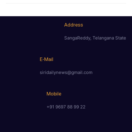
Address
SangaReddy, Telangana State
E-Mail
siridailynews@gmail.com
Mobile
+91 9697 88 99 22