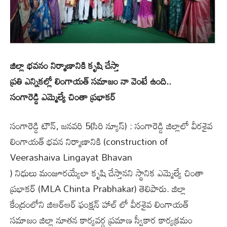
జిల్లా భవ‌నం నిర్మాణానికి కృషి చేస్తా
ప్రతి ఎన్నికల్లో లింగాయత్ సమాజం నా వెంటే ఉంది..
సంగారెడ్డి ఎమ్మెల్యే చింతా ప్ర‌భాక‌ర్‌
సంగారెడ్డి టౌన్‌, జనవరి 5(సిరి న్యూస్) : సంగారెడ్డి జిల్లాలో వీర‌శైవ
లింగాయత్ భ‌వ‌న నిర్మాణానికి (construction of
Veerashaiva Lingayat Bhavan
) నిధులు మంజూర‌య్యేలా కృషి చేస్తాన‌ని స్థానిక ఎమ్మెల్యే చింతా
ప్ర‌భాక‌ర్ (MLA Chinta Prabhakar) తెలిపారు. జిల్లా
కేంద్రంలోని జిఆర్ఆర్ ఫంక్షన్ హాల్ లో వీరశైవ లింగాయత్
సమాజం జిల్లా నూతన కార్యవర్గ ప్రమాణ స్వీకార కార్య‌క్ర‌మం