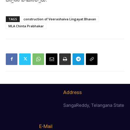
TAGS
construction of Veerashaiva Lingayat Bhavan
MLA Chinta Prabhakar
Address
SangaReddy, Telangana State
E-Mail