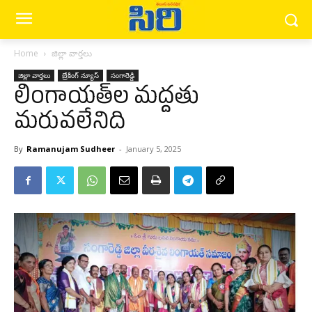
Home
జిల్లా వార్త‌లు
జిల్లా వార్త‌లు
బ్రేకింగ్ న్యూస్‌
సంగారెడ్డి
లింగాయ‌త్‌ల మ‌ద్ద‌తు
మ‌రువ‌లేనిది
By
Ramanujam Sudheer
-
January 5, 2025