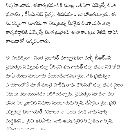
నిర్వహించారు. ఈకార్యక్రమానికి ముఖ్య అతిథిగా ఎమ్మెల్యే చింత
ప్రభాకర్ , డీసీఎంఎస్ చైర్మన్ శివకుమార్ లు హాజరయ్యారు. ఈ
సందర్భంగా నూతనంగా ఎన్నుకున్న వీరశైవ లింగాయత్ జిల్లా
కార్యవర్గానికి ఎమ్మెల్యే చింత ప్రభాకర్ శుభాకాంక్షలు తెలిపి వారిని
శాలువాతో సత్కరించారు.
ఈ సంద‌ర్భంగా చింత ప్రభాకర్ మాట్లాడుతూ మళ్ళీ బీఆర్ఎస్
ప్రభుత్వం వచ్చుంటే జిల్లా వీరశైవ లింగాయ‌త్‌ జిల్లా భవనానికి కోటి
రూపాయలు మంజూరు చేయించేవాడిన‌న్నారు. గత ప్రభుత్వం
హ‌యాంలోనే మాజీ మంత్రి హరీష్ రావు చొరవతో జిల్లా భ‌వ‌న‌ స్థలం
నిధులు కేటాయించడం జరిగిందన్నారు. ప్రభుత్వం మారినా జిల్లా
భ‌వన నిర్మాణానికి నిధులు మంజూరుకు కృషి చేస్తాన‌న్నారు. ప్రతి
ఎన్నికల్లో లింగాయత్ సమాజం నా వెంట ఉండి నాకు పూర్తి
మద్దతునిచ్చార‌ని తెలిపారు. వారి అభ్యున్న‌తికి క‌చ్చితంగా కృషి
చేస్తాన‌ని హామీనిచ్చారు.