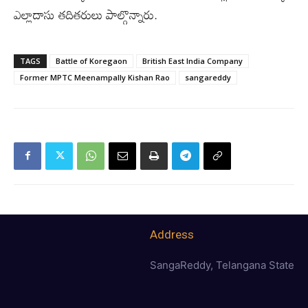
ఎల్లాదాసు తదితరులు పాల్గొన్నారు.
TAGS
Battle of Koregaon
British East India Company
Former MPTC Meenampally Kishan Rao
sangareddy
Address
SangaReddy, Telangana State