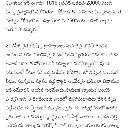
నివాళులు అర్పించారు. 1818 జనవరి ఒకటిన 28000 మంది
పీశ్వా సైన్యానితో వీరోచితంగా పోరాడి 5000మంది పీశ్వాలను హత
మార్చిన పోరులో అసువులు బాసిన 250మంది మహర్ల త్యాగం
మరువలేనిదన్నారు.
207ఏళ్ళక్రితం పీష్వా బ్రాహ్మణులు మహర్లపై కొనసాగించిన
అంటరాని తనం,కులవివక్ష,శ్రమదోపిడిని వ్యతిరేకించడంతో జరిగిన
ఆనాటి విరోచిత పోరాటానికి చిహ్నంగా మహారాష్ట్రలోని పూనా
సమీపంలో బీమా నది ఒడ్డున బీమా కోరేగావ్ లో నిర్మించిన అమర
వీరుల సంస్మరణ స్థూపం వద్ద డాక్టర్ అంబేడ్కర్ ప్రతిఏటా నివాళులు
అర్పించేవారని ఆయన గుర్తచేశారు.సామజిక న్యాయం అందరి
హక్కని,అది సాధించేందుకు ఎందరో మహానుభావులు చేసిన కృషి
వల్లే మనం ఈ స్థాయిలో ఉన్నామన్నారు. ఈ కార్యక్రమంలో ఆదర్శ
రైతు రాగిబోగుడ నర్సిహ్మారెడ్డి,కాంగ్రెస్ పార్టీ నాయకులు మీనంపల్లి
సదానందం,తాల్క సుధాకర్, సీహెచ్ రాజు,గునుకుట్ల లింగం,తాల్క