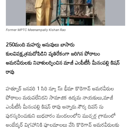
Former MPTC Meenampally Kishan Rao
250మంది మహర్లు అసువులు బాసారు
కులవివక్ష,శ్రమదోపిడిని వ్యతిరేకంగా జ‌రిగిన పోరాటం
అమ‌ర‌వీరుల‌కు నివాళుల‌ర్పించిన మాజీ ఎంపీటీసీ మీనంప‌ల్లి కిష‌న్
రావు
హత్నూర్ జనవరి 1 సిరి న్యూ స్ః భీమా కొరెగావ్ అమరవీరుల
పోరాటం మరువలేనిదని సామాజిక ఉద్యమ నాయకులు,మాజీ
ఎంపీటీసీ మీనంపల్లి కిషన్ రావు అన్నారు.శౌర్య దివస్ ను
పురస్కరించుకుని బుధవారం మండలంలోని ముచ్చర్ల గ్రామంలో
అంబేడ్కర్ విగ్రహానికి పూలమాలలు వేసి కొరెగావ్ అమరవీరులకు