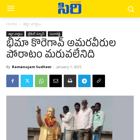
Home
జిల్లా వార్త‌లు
జిల్లా వార్త‌లు
బ్రేకింగ్ న్యూస్‌
సంగారెడ్డి
భీమా కొరెగావ్ అమరవీరుల
పోరాటం మరువలేనిది
By
Ramanujam Sudheer
-
January 1, 2025