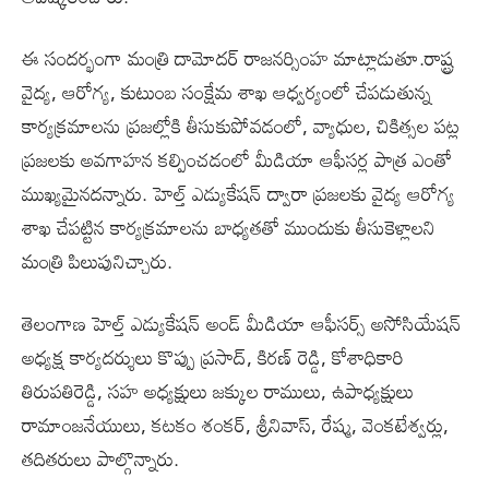
ఈ సందర్భంగా మంత్రి దామోదర్ రాజనర్సింహ మాట్లాడుతూ.రాష్ట్ర
వైద్య, ఆరోగ్య, కుటుంబ సంక్షేమ శాఖ ఆధ్వర్యంలో చేపడుతున్న
కార్యక్రమాలను ప్రజల్లోకి తీసుకుపోవడంలో, వ్యాధుల, చికిత్సల పట్ల
ప్రజలకు అవగాహన కల్పించడంలో మీడియా ఆఫీసర్ల పాత్ర ఎంతో
ముఖ్యమైనదన్నారు. హెల్త్ ఎడ్యుకేషన్ ద్వారా ప్రజలకు వైద్య ఆరోగ్య
శాఖ చేపట్టిన కార్యక్రమాలను బాధ్యతతో ముందుకు తీసుకెళ్లాలని
మంత్రి పిలుపునిచ్చారు.
తెలంగాణ హెల్త్ ఎడ్యుకేషన్ అండ్ మీడియా ఆఫీసర్స్ అసోసియేషన్
అధ్యక్ష కార్యదర్శులు కొప్పు ప్రసాద్, కిరణ్ రెడ్డి, కోశాధికారి
తిరుపతిరెడ్డి, సహ అధ్యక్షులు జక్కుల రాములు, ఉపాధ్యక్షులు
రామాంజనేయులు, కటకం శంకర్, శ్రీనివాస్, రేష్మ, వెంకటేశ్వర్లు,
తదితరులు పాల్గొన్నారు.