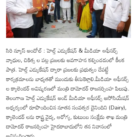
సిరి న్యూస్ అందోల్ : హెల్త్ ఎడ్యుకేషన్ & మీడియా ఆఫీసర్స్
వ్యాధుల, చికిత్స ల పట్ల ప్రజలకు అవగాహన కల్పించడంలో కీలక
పాత్ర. హెల్త్ ఎడ్యుకేషన్ ద్వారా ప్రజలకు ప్రభుత్వం చేపట్టే
కార్యక్రమాలను బాధ్యతతో ముందుకు తీసుకెళ్లాలి.మీడియా ఆఫీసర్స్
ల క్యాలెండర్ ఆవిష్కరణలో మంత్రి దామోదర్ రాజనర్సింహ పిలుపు.
తెలంగాణ హెల్త్ ఎడ్యుకేషన్ అండ్ మీడియా ఆఫీసర్స్ అసోసియేషన్
ఆధ్వర్యంలో రూపొందించిన నూతన సంవత్సర దైనిందిని (Dairy),
క్యాలెండర్ లను రాష్ట్ర వైద్య, ఆరోగ్య, కుటుంబ సంక్షేమ శాఖ మంత్రి
దామోదర్ రాజనర్సింహ హైదరాబాదులోని తన నివాసంలో
ఆవిష్కరించారు.