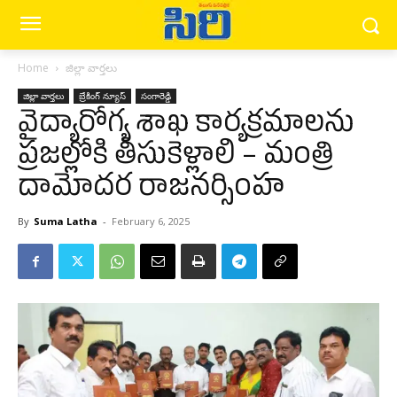
Home
జిల్లా వార్త‌లు
జిల్లా వార్త‌లు
బ్రేకింగ్ న్యూస్‌
సంగారెడ్డి
వైద్యారోగ్య శాఖ కార్యక్రమాలను
ప్రజల్లోకి తీసుకెళ్లాలి – మంత్రి
దామోదర రాజనర్సింహ
By
Suma Latha
-
February 6, 2025