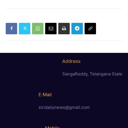
Address
SangaReddy, Telangana State
E-Mail
siridailynews@gmail.com
Mobile