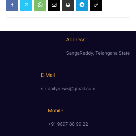
Address
SangaReddy, Telangana State
E-Mail
siridailynews@gmail.com
Mobile
+91 9697 88 99 22