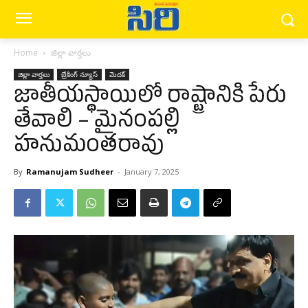
Home
జిల్లా వార్త‌లు
జిల్లా వార్త‌లు
బ్రేకింగ్ న్యూస్‌
మెద‌క్
జాతీయస్థాయిలో రాష్ట్రానికి పేరు
తేవాలి – మైనంపల్లి
హనుమంతరావు
By
Ramanujam Sudheer
-
January 7, 2025