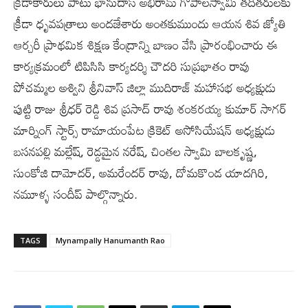
క్రీడాకారులు పాటు భానుదాస్ అభిరామ్ గోపాలస్వామి తదితరులకు
క్రీడా ధృవపత్రాలు అందజేశారు అంతకుముందు ఆయన శివ జ్యోతి
ఆర్చరీ ప్రాథమిక శిక్షణ కేంద్రాన్ని బాణం వేసి ప్రారంభించారు ఈ
కార్యక్రమంలో టిపిసిసి కార్యదర్శి చౌదరి సుప్రభాతం రావు
పోచమ్మల అశ్విని శ్రీనివాస్ జిల్లా ముదిరాజ్ మహాసభ అధ్యక్షుడు
పుట్టి రాజు శ్రీధర్ రెడ్డి శివ ప్రసాద్ రావు శంకరయ్య కుమార్ సాగర్
మార్నింగ్ స్టార్స్ రామాయంపేట క్రికెట్ అసోసియేషన్ అధ్యక్షుడు
బసనపల్లి మల్లేష్, రెడ్డమైన నరేష్, చింతల స్వామి బాలకృష్ణ,
సుంకోజి దామోదర్, అమరేందర్ రావు, దోమకొండ యాదగిరి,
నమూళ్ళ సందీప్ పాల్గొన్నారు.
TAGS
Mynampally Hanumanth Rao