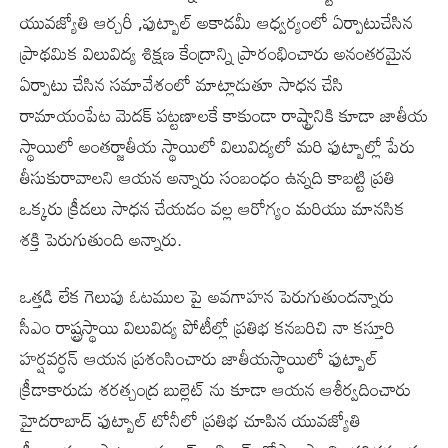
యువజ్యోతి ఆర్చరీ ,ఫుట్బాల్ అకాడమీ ఆధ్వర్యంలో ఏర్పాటుచేసిన
ప్రాథమిక విలువిద్య శిక్షణ కేంద్రాన్ని ప్రారంభించారు అనంతరమైన
ఏర్పాటు చేసిన సమావేశంలో మాట్లాడుతూ సాధన చేసి
రామాయంపేట మెదక్ పట్టణాలకే కాకుండా రాష్ట్రానికి కూడా జాతీయ
స్థాయిలో అంతర్జాతీయ స్థాయిలో విలువిద్యలో మరి ఫుట్బాల్లో పేరు
తీసుకురావాలని ఆయన అన్నారు సంబంధం ఉన్నది కాబట్టి ప్రతి
ఒక్కరు క్రీడలు సాధన చేయడం వల్ల ఆరోగ్యం మరియు మానసిక
శక్తి పెరుగుతుంది అన్నారు.
ఒత్తడి లేక గెలుపు ఓటముల పై అవగాహన పెరుగుతుందన్నారు
సీఎం రాష్ట్రస్థాయి విలువిద్య పోటీల్లో ప్రతిభ కనబరిచి నా కస్తూరి
హర్షవర్ధన్ ఆయన ప్రశంసించారు జాతీయస్థాయిలో ఫుట్బాల్
క్రీడాకారుడు శరత్చంద్ర బుల్లెట్ ను కూడా ఆయన ఆశీర్వదించారు
హైదరాబాద్ ఫుట్బాల్ టోనీలో ప్రతిభ చూపిన యువజ్యోతి