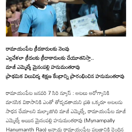
రామాయంపేట క్రీడకారుల‌కు నెల‌వు
ఎల్లవేళలా క్రీడలకు క్రీడాకారులకు చేయూతనిస్తా..
మాజీ ఎమ్మెల్యే మైనంపల్లి హనుమంతరావు
ప్రాథమిక విలువిద్య శిక్షణ కేంద్రాన్ని ప్రారంభించిన హ‌నుమంత‌రావు
రామాయంపేట జనవరి 7 సిరి న్యూస్ : ఆటలు ఆరోగ్యానికి
మానసిక వికాసానికి ఎంతో తోడ్పడతాయని ప్రతి ఒక్కరూ ఆటలను
సాధన చేయాలని మల్కాజిగిరి మాజీ ఎమ్మెల్యే, రామాయంపేట మాజీ
ఎమ్మెల్యే అయిన మైనంపల్లి హనుమంతరావు (Mynampally
Hanumanth Rao) అన్నారు రామాయంపేట పట్టణానికి చెందిన