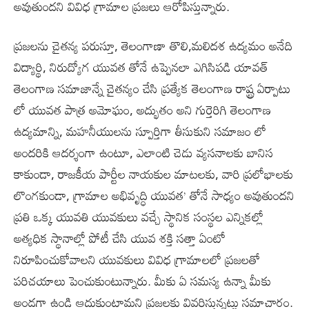
అవుతుందని వివిధ గ్రామాల ప్రజలు ఆరోపిస్తున్నారు.
ప్రజలను చైతన్య పరుస్తూ, తెలంగాణా తొలి,మలిదశ ఉద్యమం అనేది
విద్యార్థి, నిరుద్యోగ యువత తోనే ఉప్పెనలా ఎగిసిపడి యావత్
తెలంగాణ సమాజాన్నే చైతన్యం చేసి ప్రత్యేక తెలంగాణ రాష్ట్ర ఏర్పాటు
లో యువత పాత్ర అమోఘం, అద్భుతం అని గుర్తెరిగి తెలంగాణ
ఉద్యమాన్ని, మహనీయులను స్పూర్తిగా తీసుకుని సమాజం లో
అందరికి ఆదర్శంగా ఉంటూ, ఎలాంటి చెడు వ్యసనాలకు బానిస
కాకుండా, రాజకీయ పార్టీల నాయకుల మాటలకు, వారి ప్రలోభాలకు
లొంగకుండా, గ్రామాల అభివృద్ధి యువత’ తోనే సాధ్యం అవుతుందని
ప్రతి ఒక్క యువతి యువకులు వచ్చే స్థానిక సంస్థల ఎన్నికల్లో
అత్యధిక స్థానాల్లో పోటీ చేసి యువ శక్తి సత్తా ఏంటో
నిరూపించుకోవాలని యువకులు వివిధ గ్రామాలలో ప్రజలతో
పరిచయాలు పెంచుకుంటున్నారు. మీకు ఏ సమస్య ఉన్నా మీకు
అండగా ఉండి ఆదుకుంటామని ప్రజలకు వివరిస్తున్నట్టు సమాచారం.