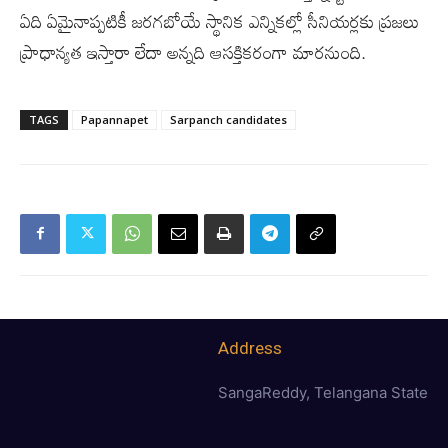
ఏది ఏమైనాప్పటికీ జరగబోయే స్థానిక ఎన్నికల్లో సీనియర్లకు ప్రజలు
ప్రాధాన్యత ఇస్తారా లేదా అన్నది ఆసక్తికరంగా మారనుంది.
TAGS
Papannapet
Sarpanch candidates
Address
SangaReddy, Telangana State