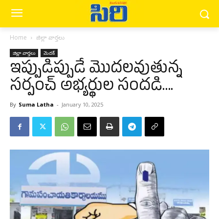
Home
జిల్లా వార్త‌లు
జిల్లా వార్త‌లు
మెద‌క్
ఇప్పుడిప్పుడే మొదలవుతున్న
సర్పంచ్ అభ్యర్థుల సందడి….
By
Suma Latha
-
January 10, 2025