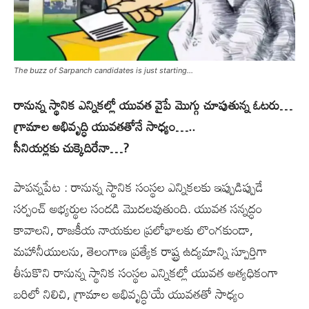
The buzz of Sarpanch candidates is just starting...
రానున్న స్థానిక ఎన్నికల్లో యువత వైపే మొగ్గు చూపుతున్న ఓటరు…
గ్రామాల అభివృద్ధి యువతతోనే సాధ్యం…..
సీనియర్లకు చుక్కెదిరేనా…?
పాపన్నపేట : రానున్న స్థానిక సంస్థల ఎన్నికలకు ఇప్పుడిప్పుడే
సర్పంచ్ అభ్యర్థుల సందడి మొదలవుతుంది. యువత సన్నద్ధం
కావాలని, రాజకీయ నాయకుల ప్రలోభాలకు లొంగకుండా,
మహానీయులను, తెలంగాణ ప్రత్యేక రాష్ట్ర ఉద్యమాన్ని స్పూర్తిగా
తీసుకొని రానున్న స్థానిక సంస్థల ఎన్నికల్లో యువత అత్యధికంగా
బరిలో నిలిచి, గ్రామాల అభివృద్ధి’యే యువతతో సాధ్యం