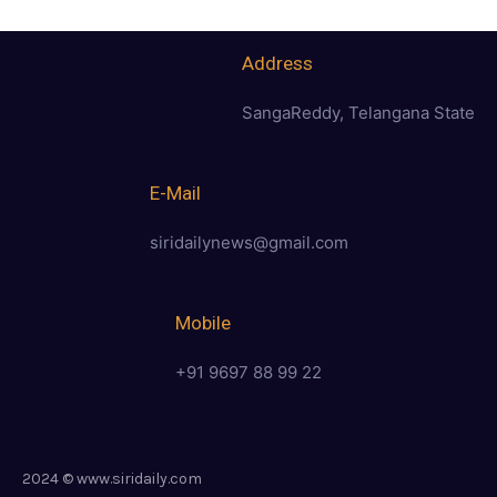
Address
SangaReddy, Telangana State
E-Mail
siridailynews@gmail.com
Mobile
+91 9697 88 99 22
2024 © www.siridaily.com