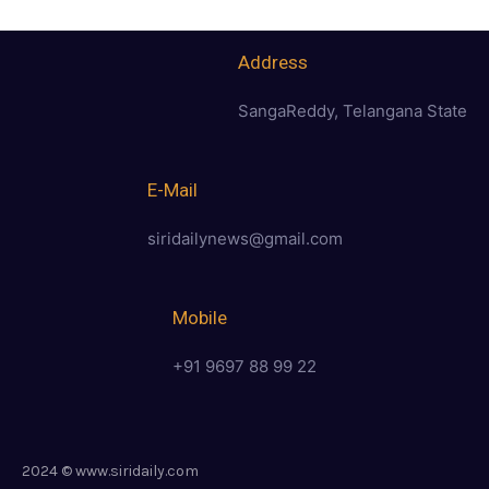
Address
SangaReddy, Telangana State
E-Mail
siridailynews@gmail.com
Mobile
+91 9697 88 99 22
2024 © www.siridaily.com