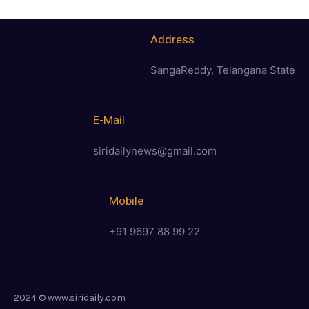
Address
SangaReddy, Telangana State
E-Mail
siridailynews@gmail.com
Mobile
+91 9697 88 99 22
2024 © www.siridaily.com