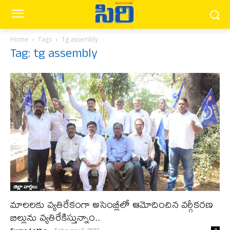
Home
Tags
Tg assembly
Tag: tg assembly
జిల్లా వార్త‌లు
మాలలకు వ్యతిరేకంగా అసెంబ్లీలో ఆమోదించిన వర్గీకరణ
బిల్లును వ్యతిరేకిస్తున్నాం..