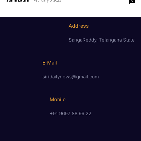
Suma Latha
-
February 5, 2025
0
Address
SangaReddy, Telangana State
E-Mail
siridailynews@gmail.com
Mobile
+91 9697 88 99 22