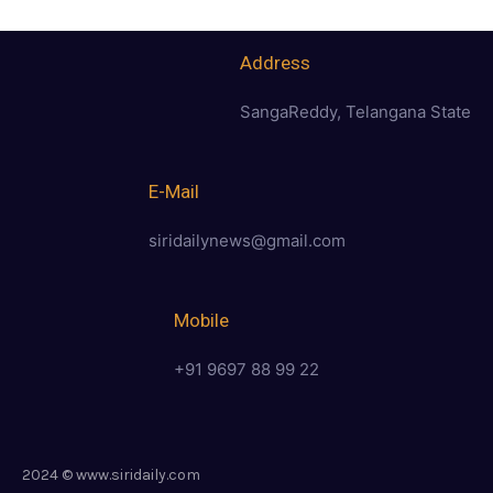
Address
SangaReddy, Telangana State
E-Mail
siridailynews@gmail.com
Mobile
+91 9697 88 99 22
2024 © www.siridaily.com