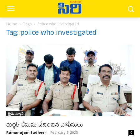
Home
Tags
Police who investigated
Tag: police who investigated
క్రైమ్ న్యూస్‌
మర్డర్ కేసును చేదించిన పోలీసులు
Ramanujam Sudheer
-
February 5, 2025
0