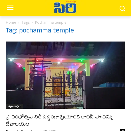
Home
Tags
Pochamma temple
Tag: pochamma temple
జిల్లా వార్త‌లు
ప్రారంభోత్సవానికి సిద్ధంగా ప్రియాంక కాలనీ పోచమ్మ
దేవాలయం