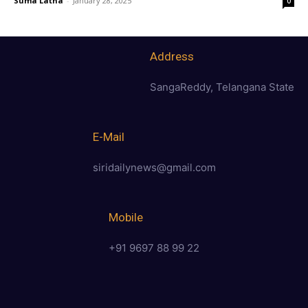
Suma Latha
-
January 28, 2025
0
Address
SangaReddy, Telangana State
E-Mail
siridailynews@gmail.com
Mobile
+91 9697 88 99 22