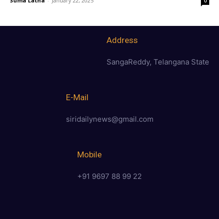
Suma Latha
-
January 22, 2025
0
Address
SangaReddy, Telangana State
E-Mail
siridailynews@gmail.com
Mobile
+91 9697 88 99 22