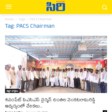
Home
Tags
PACS Chairman
Tag: PACS Chairman
జిల్లా వార్త‌లు
శివంపేట్ పిఎసిఎస్ చైర్మన్ చింతల వెంకటరామిరెడ్డి
ఆధ్వర్యంలో చేరికలు..