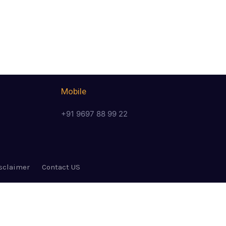
Mobile
+91 9697 88 99 22
sclaimer
Contact US