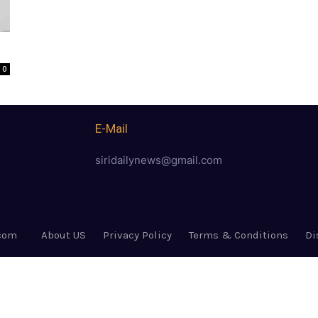
0
E-Mail
siridailynews@gmail.com
.com
About US
Privacy Policy
Terms & Conditions
Di