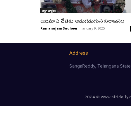
జిల్లా వార్త‌లు
అభిమాన నేత‌కు అడుగ‌డుగున నిరాజ‌నం
Ramanujam Sudheer
-
January 9, 2025
Address
SangaReddy, Telangana State
2024 © www.siridaily