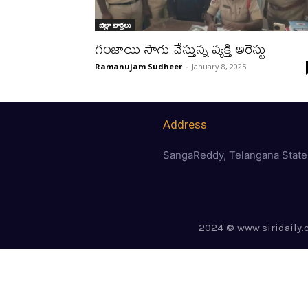
జిల్లా వార్త‌లు
గంజాయి సాగు చేస్తున్న వ్యక్తి అరెస్టు
Ramanujam Sudheer
-
January 8, 2025
Address
SangaReddy, Telangana State
2024 © www.siridaily