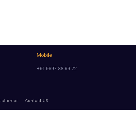
Mobile
+91 9697 88 99 22
sclaimer
Contact US