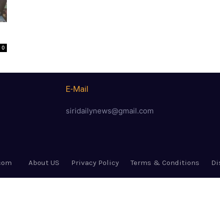
0
E-Mail
siridailynews@gmail.com
.com
About US
Privacy Policy
Terms & Conditions
Di