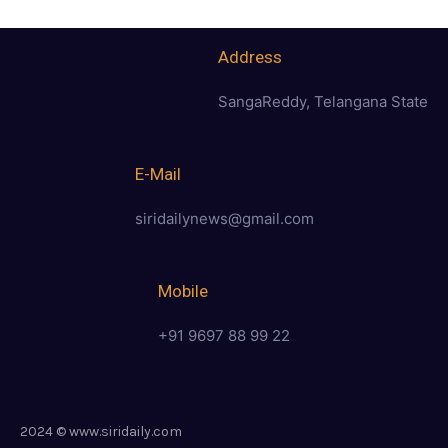
Address
SangaReddy, Telangana State
E-Mail
siridailynews@gmail.com
Mobile
+91 9697 88 99 22
2024 © www.siridaily.com