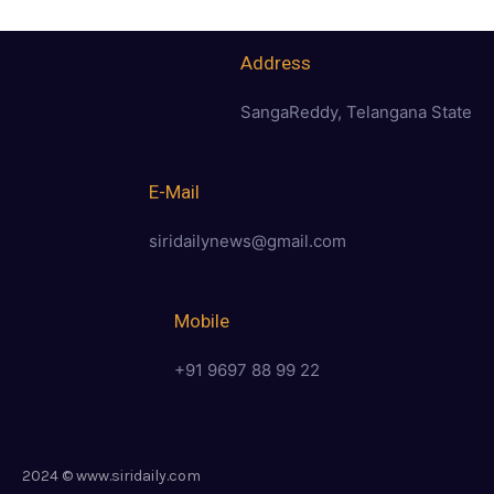
Address
SangaReddy, Telangana State
E-Mail
siridailynews@gmail.com
Mobile
+91 9697 88 99 22
2024 © www.siridaily.com