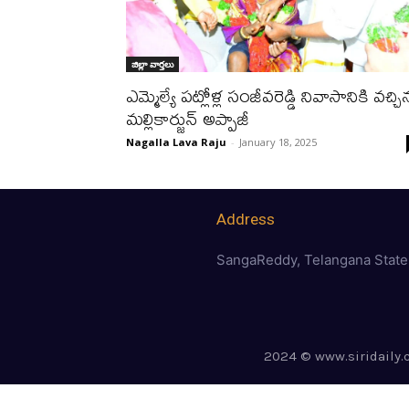
జిల్లా వార్త‌లు
ఎమ్మెల్యే పట్లోళ్ల సంజీవరెడ్డి నివాసానికి వచ్చి
మల్లికార్జున్ అప్పాజీ
Nagalla Lava Raju
-
January 18, 2025
Address
SangaReddy, Telangana State
2024 © www.siridaily