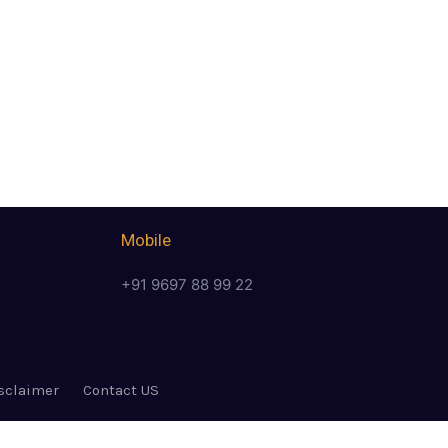
Mobile
+91 9697 88 99 22
sclaimer
Contact US