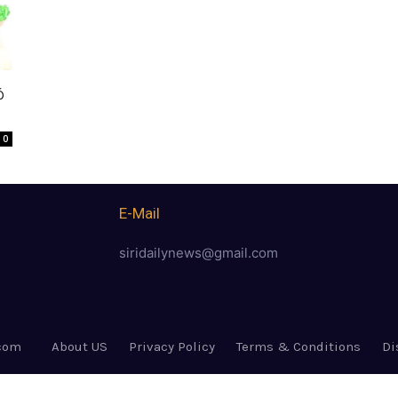
న
0
E-Mail
siridailynews@gmail.com
.com
About US
Privacy Policy
Terms & Conditions
Di