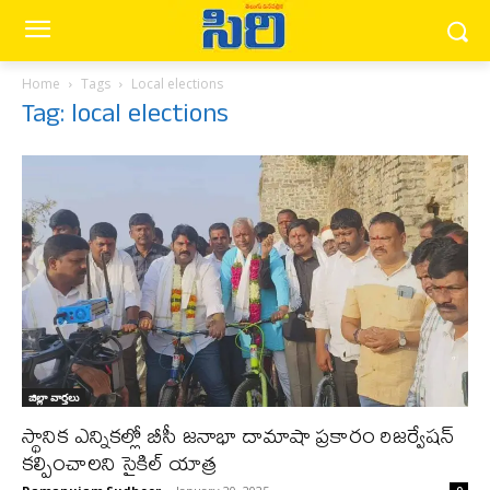
Home
Tags
Local elections
Tag: local elections
జిల్లా వార్త‌లు
స్థానిక ఎన్నికల్లో బీసీ జనాభా దామాషా ప్రకారం రిజర్వేషన్
కల్పించాలని సైకిల్ యాత్ర