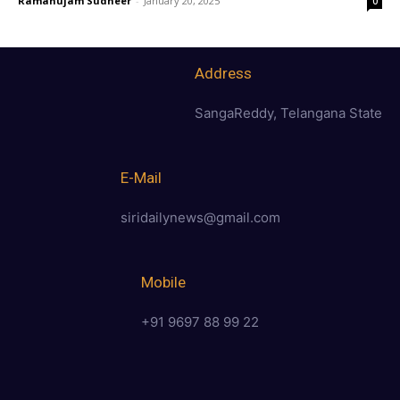
Ramanujam Sudheer
-
January 20, 2025
0
Address
SangaReddy, Telangana State
E-Mail
siridailynews@gmail.com
Mobile
+91 9697 88 99 22