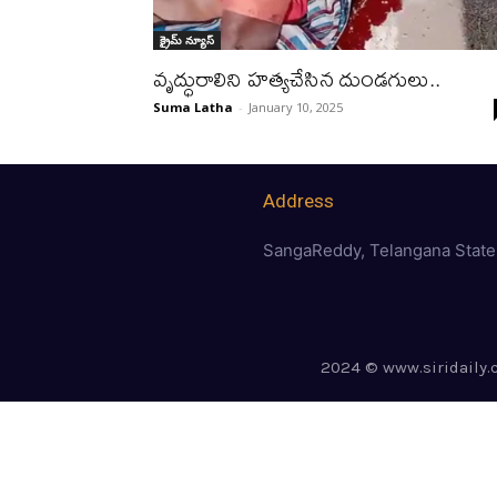
క్రైమ్ న్యూస్‌
వృద్ధురాలిని హత్యచేసిన దుండగులు..
Suma Latha
-
January 10, 2025
Address
SangaReddy, Telangana State
2024 © www.siridaily