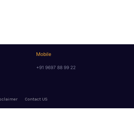
Mobile
+91 9697 88 99 22
sclaimer
Contact US