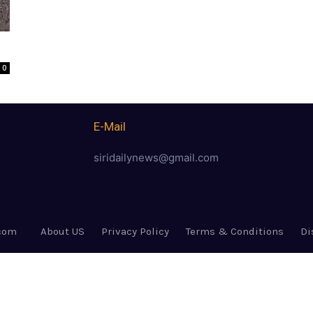
0
E-Mail
siridailynews@gmail.com
.com
About US
Privacy Policy
Terms & Conditions
Di