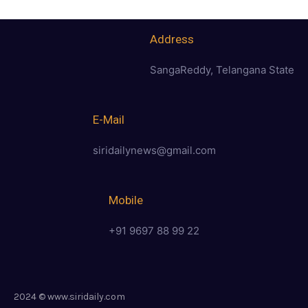
Address
SangaReddy, Telangana State
E-Mail
siridailynews@gmail.com
Mobile
+91 9697 88 99 22
2024 © www.siridaily.com