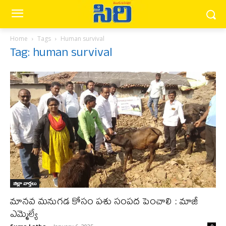
Home
Tags
Human survival
Tag: human survival
జిల్లా వార్త‌లు
మానవ మనుగడ కోసం పశు సంపద పెంచాలి : మాజీ
ఎమ్మెల్యే