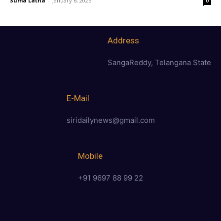
Suma Latha
-
January 6, 2025
0
Address
SangaReddy, Telangana State
E-Mail
siridailynews@gmail.com
Mobile
+91 9697 88 99 22