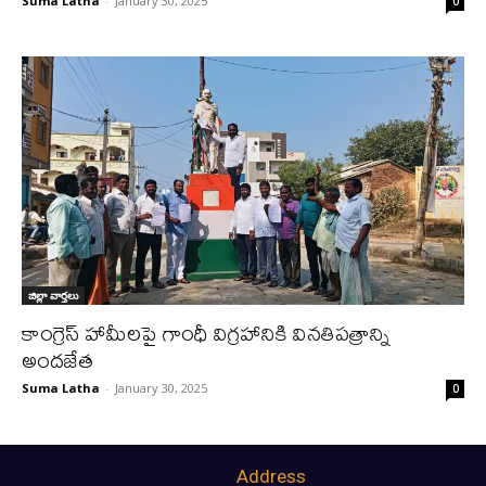
Suma Latha
-
January 30, 2025
0
జిల్లా వార్త‌లు
కాంగ్రెస్ హామీలపై గాంధీ విగ్రహానికి వినతిపత్రాన్ని
అందజేత
Suma Latha
-
January 30, 2025
0
Address