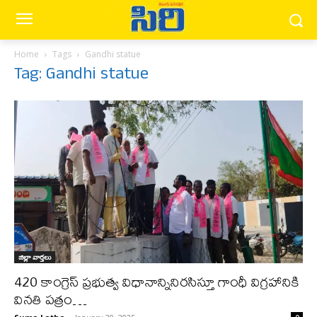
Home
Tags
Gandhi statue
Tag: Gandhi statue
జిల్లా వార్త‌లు
420 కాంగ్రెస్ ప్రభుత్వ విధానాన్నినిరసిస్తూ గాంధీ విగ్రహానికి
వినతి పత్రం…